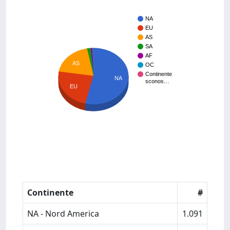
NA
EU
AS
SA
AF
AS
OC
Continente
NA
sconos…
EU
Continente
#
NA - Nord America
1.091