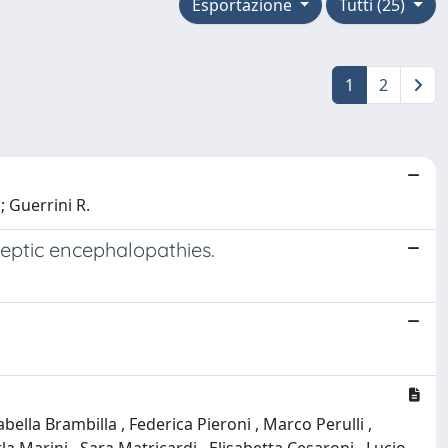
Esportazione
Tutti (25)
1
2
; Guerrini R.
leptic encephalopathies.
abella Brambilla , Federica Pieroni , Marco Perulli ,