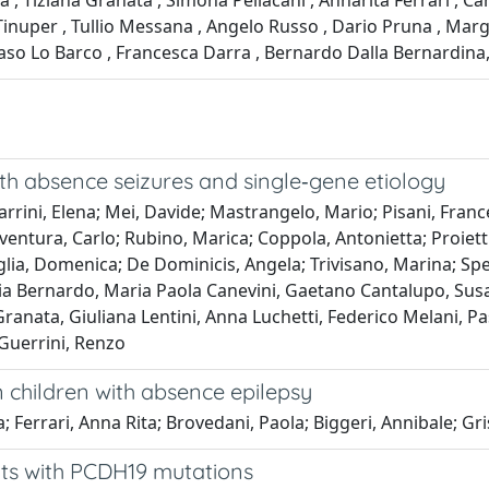
 Tiziana Granata , Simona Pellacani , Annarita Ferrari , Carl
o Tinuper , Tullio Messana , Angelo Russo , Dario Pruna , Mar
so Lo Barco , Francesca Darra , Bernardo Dalla Bernardina
ith absence seizures and single‐gene etiology
; Parrini, Elena; Mei, Davide; Mastrangelo, Mario; Pisani, Fran
onaventura, Carlo; Rubino, Marica; Coppola, Antonietta; Proie
taglia, Domenica; De Dominicis, Angela; Trivisano, Marina; Sp
ia Bernardo, Maria Paola Canevini, Gaetano Cantalupo, Susan
ranata, Giuliana Lentini, Anna Luchetti, Federico Melani, Pa
; Guerrini, Renzo
n children with absence epilepsy
; Ferrari, Anna Rita; Brovedani, Paola; Biggeri, Annibale; Gr
ents with PCDH19 mutations