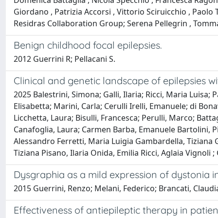
Domenica Battaglia , Nicola Specchio , Francesca Ragona ,
Giordano , Patrizia Accorsi , Vittorio Sciruicchio , Paol
Residras Collaboration Group; Serena Pellegrin , Tomma
Benign childhood focal epilepsies.
2012 Guerrini R; Pellacani S.
Clinical and genetic landscape of epilepsies w
2025 Balestrini, Simona; Galli, Ilaria; Ricci, Maria Luisa
Elisabetta; Marini, Carla; Cerulli Irelli, Emanuele; di B
Licchetta, Laura; Bisulli, Francesca; Perulli, Marco; Bat
Canafoglia, Laura; Carmen Barba, Emanuele Bartolini, P
Alessandro Ferretti, Maria Luigia Gambardella, Tiziana G
Tiziana Pisano, Ilaria Onida, Emilia Ricci, Aglaia Vignoli 
Dysgraphia as a mild expression of dystonia i
2015 Guerrini, Renzo; Melani, Federico; Brancati, Claudia
Effectiveness of antiepileptic therapy in pati