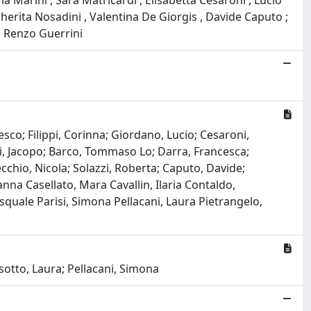
a Marini , Sara Matricardi , Elisabetta Cesaroni , Lucio
gherita Nosadini , Valentina De Giorgis , Davide Caputo ;
, Renzo Guerrini
cesco; Filippi, Corinna; Giordano, Lucio; Cesaroni,
tti, Jacopo; Barco, Tommaso Lo; Darra, Francesca;
ecchio, Nicola; Solazzi, Roberta; Caputo, Davide;
na Casellato, Mara Cavallin, Ilaria Contaldo,
squale Parisi, Simona Pellacani, Laura Pietrangelo,
isotto, Laura; Pellacani, Simona