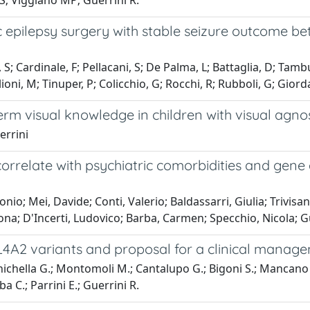
 S; Viggiano MP; Guerrini R.
c epilepsy surgery with stable seizure outcome b
 S; Cardinale, F; Pellacani, S; De Palma, L; Battaglia, D; Tambu
oni, M; Tinuper, P; Colicchio, G; Rocchi, R; Rubboli, G; Giord
m visual knowledge in children with visual agno
errini
relate with psychiatric comorbidities and gene 
io; Mei, Davide; Conti, Valerio; Baldassarri, Giulia; Trivisa
ona; D'Incerti, Ludovico; Barba, Carmen; Specchio, Nicola; G
4A2 variants and proposal for a clinical manag
anichella G.; Montomoli M.; Cantalupo G.; Bigoni S.; Mancano G.;
a C.; Parrini E.; Guerrini R.