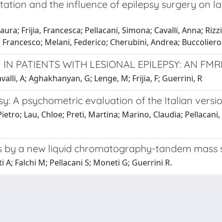
ation and the influence of epilepsy surgery on l
ra; Frijia, Francesca; Pellacani, Simona; Cavalli, Anna; Ri
ri, Francesco; Melani, Federico; Cherubini, Andrea; Buccolier
N PATIENTS WITH LESIONAL EPILEPSY: AN FMR
valli, A; Aghakhanyan, G; Lenge, M; Frijia, F; Guerrini, R
psy: A psychometric evaluation of the Italian versi
 Pietro; Lau, Chloe; Preti, Martina; Marino, Claudia; Pellacan
ots by a new liquid chromatography-tandem mass
i A; Falchi M; Pellacani S; Moneti G; Guerrini R.