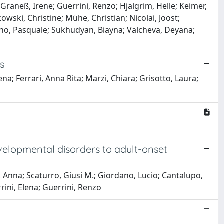
 Graneß, Irene; Guerrini, Renzo; Hjalgrim, Helle; Keimer,
wski, Christine; Mühe, Christian; Nicolai, Joost;
iano, Pasquale; Sukhudyan, Biayna; Valcheva, Deyana;
s
na; Ferrari, Anna Rita; Marzi, Chiara; Grisotto, Laura;
elopmental disorders to adult-onset
i, Anna; Scaturro, Giusi M.; Giordano, Lucio; Cantalupo,
rini, Elena; Guerrini, Renzo