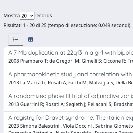
Mostra
records
Risultati 1 - 20 di 25 (tempo di esecuzione: 0.049 secondi).
A 7 Mb duplication at 22q13 in a girl with bi
2008 Pramparo T; de Gregori M; Gimelli S; Ciccone R; Fron
A pharmacokinetic study and correlation with c
2013 La Marca G; Rosati A; Falchi M; Malvagia S; Della Bo
A randomized phase III trial of adjunctive zoni
2013 Guerrini R; Rosati A; Segieth J; Pellacani S; Bradsha
A registry for Dravet syndrome: The Italian e
2023 Simona Balestrini , Viola Doccini , Sabrina Giometto 