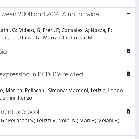
etween 2008 and 2014: A nationwide
rini, G; Didato, G; Freri, E; Consales, A; Nozza, P;
ano, F; L, Russo G.; Marras, Ce; Cossu, M.
sia
expression in PCDH19-related
no, Marina; Pellacani, Simona; Macconi, Letizia; Longo,
uerrini, Renzo
ement protocol
 Pellacani S.; Leuzzi V.; Volpi N.; Mari F.; Melani F.;