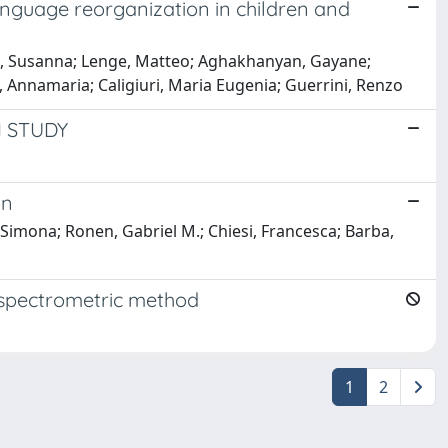
anguage reorganization in children and
zzi, Susanna; Lenge, Matteo; Aghakhanyan, Gayane;
o, Annamaria; Caligiuri, Maria Eugenia; Guerrini, Renzo
I STUDY
on
i, Simona; Ronen, Gabriel M.; Chiesi, Francesca; Barba,
 spectrometric method
1
2