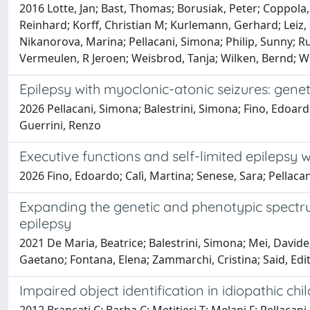
2016 Lotte, Jan; Bast, Thomas; Borusiak, Peter; Coppola, 
Reinhard; Korff, Christian M; Kurlemann, Gerhard; Leiz, 
Nikanorova, Marina; Pellacani, Simona; Philip, Sunny; R
Vermeulen, R Jeroen; Weisbrod, Tanja; Wilken, Bernd; Wo
Epilepsy with myoclonic-atonic seizures: gene
2026 Pellacani, Simona; Balestrini, Simona; Fino, Edoardo
Guerrini, Renzo
Executive functions and self-limited epilepsy 
2026 Fino, Edoardo; Calì, Martina; Senese, Sara; Pellaca
Expanding the genetic and phenotypic spectr
epilepsy
2021 De Maria, Beatrice; Balestrini, Simona; Mei, Davide;
Gaetano; Fontana, Elena; Zammarchi, Cristina; Said, Edit
Impaired object identification in idiopathic chi