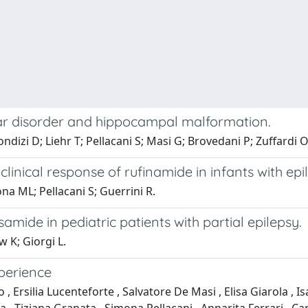
polar disorder and hippocampal malformation.
dizi D; Liehr T; Pellacani S; Masi G; Brovedani P; Zuffardi O
linical response of rufinamide in infants with epi
na ML; Pellacani S; Guerrini R.
samide in pediatric patients with partial epilepsy.
w K; Giorgi L.
xperience
, Ersilia Lucenteforte , Salvatore De Masi , Elisa Giarola , Is