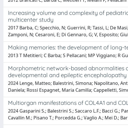
2012 Brancati C; Barba C; Metitieri T; Melani F; Pellacani
Increasing volume and complexity of pediatri
multicenter study
2017 Barba, C; Specchio, N; Guerrini, R; Tassi, L; De Masi,
Zamponi, N; Cesaroni, E; Di Gennaro, G; V, Esposito; Giuli
Making memories: the development of long-ter
2013 T Metitieri; C Barba; S Pellacani; MP Viggiano; R Gu
Morphometric network-based abnormalities cor
developmental and epileptic encephalopathy
2024 Lenge, Matteo; Balestrini, Simona; Napolitano, Anton
Daniela; Rossi Espagnet, Maria Camilla; Cappelletti, Sim
Multiorgan manifestations of COL4A1 and COL
2024 Gasparini S.; Balestrini S.; Saccaro L.F.; Bacci G.; P
Cavallin M.; Pisano T.; Porcedda G.; Vaglio A.; Mei D.; Barb