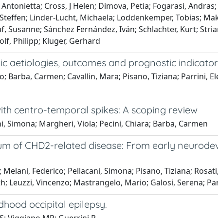
Antonietta; Cross, J Helen; Dimova, Petia; Fogarasi, Andras;
Steffen; Linder-Lucht, Michaela; Loddenkemper, Tobias; Mako
uf, Susanne; Sánchez Fernández, Iván; Schlachter, Kurt; Str
lf, Philipp; Kluger, Gerhard
tic aetiologies, outcomes and prognostic indicator
; Barba, Carmen; Cavallin, Mara; Pisano, Tiziana; Parrini, Ele
with centro-temporal spikes: A scoping review
ni, Simona; Margheri, Viola; Pecini, Chiara; Barba, Carmen
um of CHD2-related disease: From early neurodev
 Melani, Federico; Pellacani, Simona; Pisano, Tiziana; Rosat
h; Leuzzi, Vincenzo; Mastrangelo, Mario; Galosi, Serena; Par
ldhood occipital epilepsy.