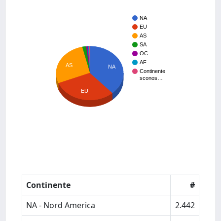
NA
EU
AS
SA
OC
AF
AS
NA
Continente
sconos…
EU
Continente
#
NA - Nord America
2.442