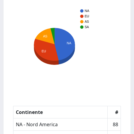
NA
EU
AS
SA
AS
NA
EU
Continente
#
NA - Nord America
88