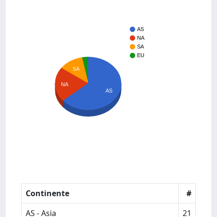
AS
NA
SA
EU
SA
NA
AS
Continente
#
AS - Asia
21