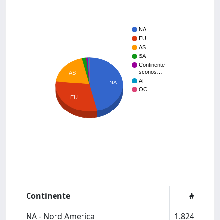
NA
EU
AS
SA
Continente
sconos…
AS
AF
NA
OC
EU
Continente
#
NA - Nord America
1.824