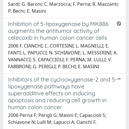
Sardi; G. Baroni; C. Marzocca; F. Perna; R. Mazzanti;
P. Bechi; E. Masini
Inhibition of 5-lipoxygenase by MK886
augments the antitumor activity of
celecoxib in human colon cancer cells
2006 F. CIANCHI; C. CORTESINI; L. MAGNELLI; E.
FANTI; L. PAPUCCI; N. SCHIAVONE; L. MESSERINI; A.
VANNACCI; S. CAPACCIOLI; F. PERNA; M. LULLI; V.
FABBRONI; G. PERIGLI; P. BECHI; E. MASINI
Inhibitors of the cyclooxygenase-2 and 5-
lipoxygenase pathways have
superadditive effects on inducing
apoptosis and reducing cell growth in
human colon cancer
2006 Perna F; Perigli G; Masini E; Capaccioli S;
Schiavone N; Lulli M; Lapucci A; Cianchi F.