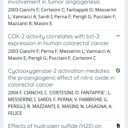
involvement in tumor angiogenesis
2003 Cianchi F; Cortesini C; Fantappiè O; Messerini
L; Vannacci A; Sardi I; Perna F; Perigli G; Pucciani F;
Mazzanti R; Masini E.
COX-2 activity correlates with bcl-2
expression in human colorectal cancer
2003 Cianchi F; Perna F; Messerini L; Vannacci A;
Masini E; Perigli G; Pucciani F; Cortesini C
Cyclooxygenase-2 activation mediates
the proangiogenic effect of nitric oxide in
colorectal cancer
2004 F. CIANCHI; C. CORTESINI; O. FANTAPPIE'; L.
MESSERINI; I. SARDI; F. PERNA; V. FABBRONI; G.
PERIGLI; R. MAZZANTI; E. MASINI; N. LASAGNA; A.
FELICE
Effects of hydrogen sulfide (H2S) on