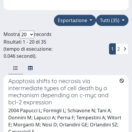
Esportazione
Tutti (35)
Mostra
records
Risultati 1 - 20 di 35
(tempo di esecuzione:
1
2
0.046 secondi).
Apoptosis shifts to necrosis via
intermediate types of cell death by a
mechanism depending on c-myc and
bcl-2 expression
2004 Papucci L; Formigli L; Schiavone N; Tani A;
Donnini M; Lapucci A; Perna F; Tempestini A; Witort
E; Morganti M; Nosi D; Orlandini GE; Orlandini SZ;
Capaccioli S