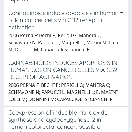
Cannabinoids induce apoptosis in human
colon cancer cells via CB2 receptor
activation
2006 Perna F; Bechi P; Perigli G; Manera C;
Schiavone N; Papucci L; Magnelli L; Masini M; Lulli
M; Donnini M; Capaccioli S; Cianchi F
CANNABINOIDS INDUCES APOPTOSIS IN
HUMAN COLON CANCER CELLS VIA CB2
RECEPTOR ACTIVATION
2006 PERNA F; BECHI P; PERIGLI G; MANERA C;
SCHIAVONE N; PAPUCCI L; MAGNELLI L; E. MASINI;
LULLI M; DONNINI M; CAPACCIOLI S; CIANCHI F
Coexpression of inducible nitric oxide
synthase and cyclooxygenase-2 in
human colorectal cancer: possible