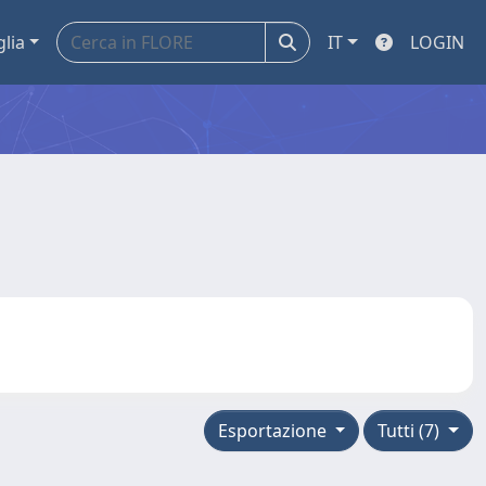
glia
IT
LOGIN
Esportazione
Tutti (7)