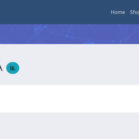
Home
Sfo
A