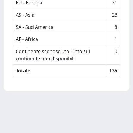
EU - Europa
31
AS - Asia
28
SA - Sud America
8
AF - Africa
1
Continente sconosciuto - Info sul
0
continente non disponibili
Totale
135
Powered by
IRIS
-
about IRIS
-
Utilizzo dei cookie
-
Privacy
Copyright © 2026