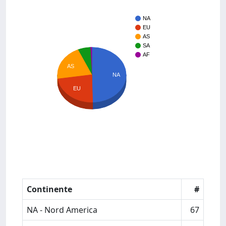
NA
EU
AS
SA
AF
AS
NA
EU
Continente
#
NA - Nord America
67