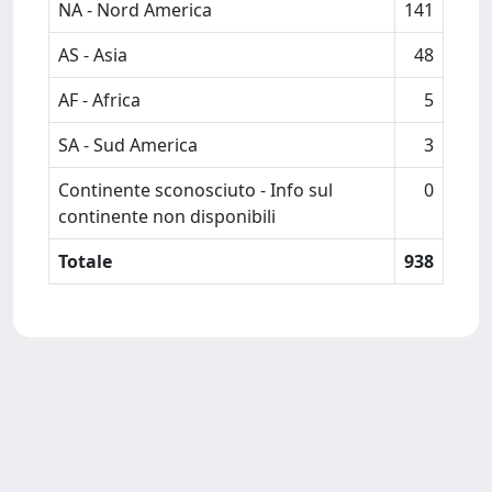
NA - Nord America
141
AS - Asia
48
AF - Africa
5
SA - Sud America
3
Continente sconosciuto - Info sul
0
continente non disponibili
Totale
938
Powered by
IRIS
-
about IRIS
-
Utilizzo dei cookie
-
Privacy
Copyright © 2026