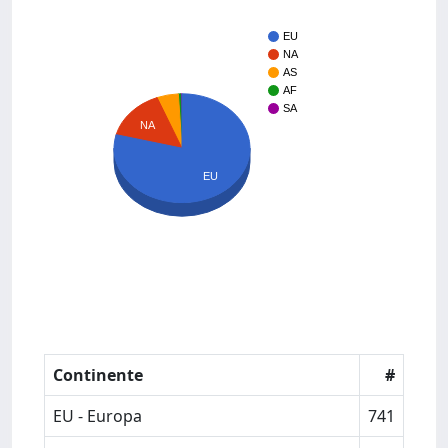
EU
NA
AS
AF
SA
NA
EU
Continente
#
EU - Europa
741