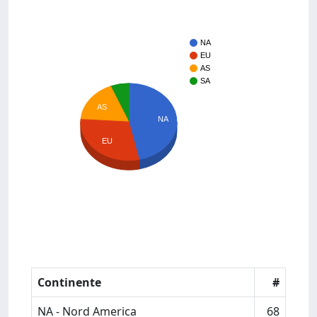
NA
EU
AS
SA
AS
NA
EU
Continente
#
NA - Nord America
68