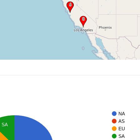
NA
AS
SA
EU
SA