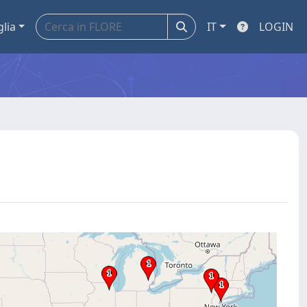
glia
IT
LOGIN