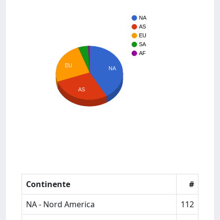
NA
AS
EU
SA
AF
EU
NA
AS
Continente
#
NA - Nord America
112