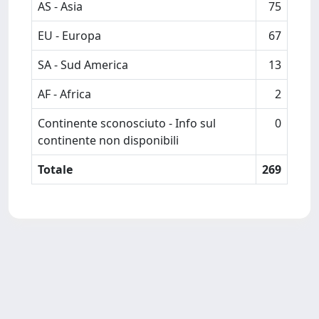
AS - Asia
75
EU - Europa
67
SA - Sud America
13
AF - Africa
2
Continente sconosciuto - Info sul
0
continente non disponibili
Totale
269
Powered by
IRIS
-
about IRIS
-
Utilizzo dei cookie
-
Privacy
Copyright © 2026