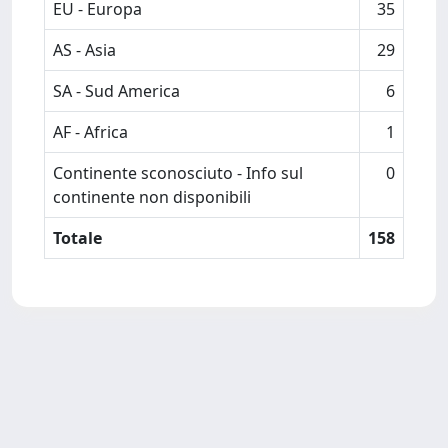
EU - Europa
35
AS - Asia
29
SA - Sud America
6
AF - Africa
1
Continente sconosciuto - Info sul
0
continente non disponibili
Totale
158
Powered by
IRIS
-
about IRIS
-
Utilizzo dei cookie
-
Privacy
Copyright © 2026