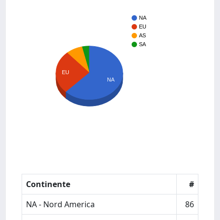
NA
EU
AS
SA
EU
NA
Continente
#
NA - Nord America
86