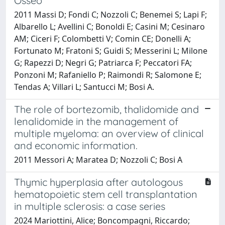
Osseo
2011 Massi D; Fondi C; Nozzoli C; Benemei S; Lapi F;
Albarello L; Avellini C; Bonoldi E; Casini M; Cesinaro
AM; Ciceri F; Colombetti V; Comin CE; Donelli A;
Fortunato M; Fratoni S; Guidi S; Messerini L; Milone
G; Rapezzi D; Negri G; Patriarca F; Peccatori FA;
Ponzoni M; Rafaniello P; Raimondi R; Salomone E;
Tendas A; Villari L; Santucci M; Bosi A.
The role of bortezomib, thalidomide and
lenalidomide in the management of
multiple myeloma: an overview of clinical
and economic information.
2011 Messori A; Maratea D; Nozzoli C; Bosi A
Thymic hyperplasia after autologous
hematopoietic stem cell transplantation
in multiple sclerosis: a case series
2024 Mariottini, Alice; Boncompagni, Riccardo;