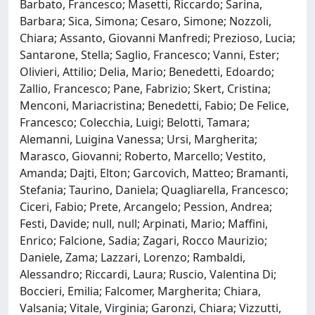
Barbato, Francesco; Masetti, Riccardo; Sarina,
Barbara; Sica, Simona; Cesaro, Simone; Nozzoli,
Chiara; Assanto, Giovanni Manfredi; Prezioso, Lucia;
Santarone, Stella; Saglio, Francesco; Vanni, Ester;
Olivieri, Attilio; Delia, Mario; Benedetti, Edoardo;
Zallio, Francesco; Pane, Fabrizio; Skert, Cristina;
Menconi, Mariacristina; Benedetti, Fabio; De Felice,
Francesco; Colecchia, Luigi; Belotti, Tamara;
Alemanni, Luigina Vanessa; Ursi, Margherita;
Marasco, Giovanni; Roberto, Marcello; Vestito,
Amanda; Dajti, Elton; Garcovich, Matteo; Bramanti,
Stefania; Taurino, Daniela; Quagliarella, Francesco;
Ciceri, Fabio; Prete, Arcangelo; Pession, Andrea;
Festi, Davide; null, null; Arpinati, Mario; Maffini,
Enrico; Falcione, Sadia; Zagari, Rocco Maurizio;
Daniele, Zama; Lazzari, Lorenzo; Rambaldi,
Alessandro; Riccardi, Laura; Ruscio, Valentina Di;
Boccieri, Emilia; Falcomer, Margherita; Chiara,
Valsania; Vitale, Virginia; Garonzi, Chiara; Vizzutti,