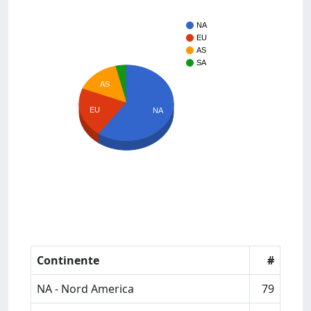
NA
EU
AS
SA
AS
EU
NA
Continente
#
NA - Nord America
79