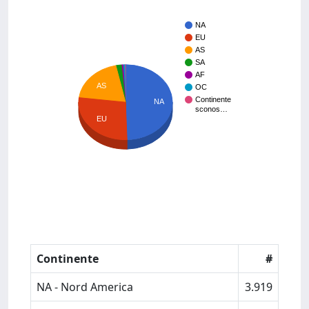
NA
EU
AS
SA
AF
AS
OC
Continente
NA
sconos…
EU
Continente
#
NA - Nord America
3.919