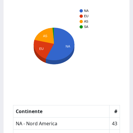
NA
EU
AS
SA
AS
NA
EU
Continente
#
NA - Nord America
43