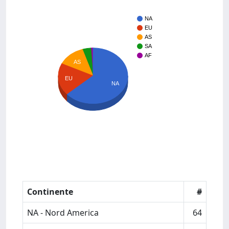
NA
EU
AS
SA
AF
AS
EU
NA
Continente
#
NA - Nord America
64