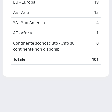
EU - Europa
19
AS - Asia
13
SA - Sud America
4
AF - Africa
1
Continente sconosciuto - Info sul
0
continente non disponibili
Totale
101
Powered by
IRIS
-
about IRIS
-
Utilizzo dei cookie
-
Privacy
Copyright © 2026