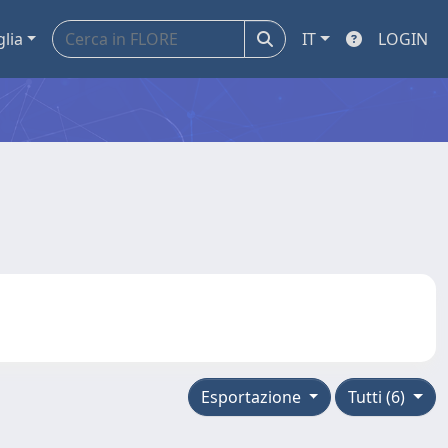
glia
IT
LOGIN
Esportazione
Tutti (6)