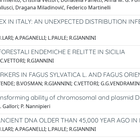
rmiento, Cristina Vettori, Donatella Paffetti, Anna M. G. 
allusci, Dragana Miladinović, Federico Martinelli
X IN ITALY: AN UNEXPECTED DISTRIBUTION IN
.LARI; A.PAGANELLI; L.PAULE; R.GIANNINI
FORESTALI ENDEMICHE E RELITTE IN SICILIA
 C.VETTORI; R.GIANNINI
KERS IN FAGUS SYLVATICA L. AND FAGUS ORIEN
STENDE; B.VOSMAN; R.GIANNINI; C.VETTORI; G.G.VENDRAMIN
transforming ability of chromosomal and plasmid 
. Gallori; P. Nannipieri
ANCIENT DNA OLDER THAN 45,000 YEAR AGO IN 
.LARI; A.PAGANELLI; L.PAULE; R.GIANNINI