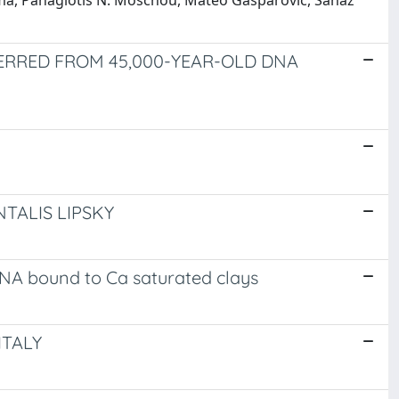
Poma, Panagiotis N. Moschou, Mateo Gašparović, Sanaz
FERRED FROM 45,000-YEAR-OLD DNA
TALIS LIPSKY
DNA bound to Ca saturated clays
ITALY