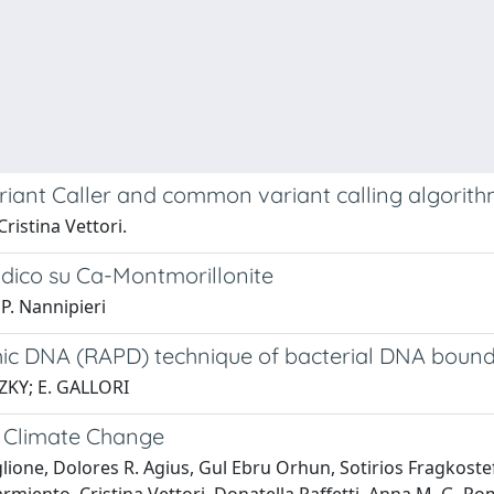
riant Caller and common variant calling algorit
ristina Vettori.
ico su Ca-Montmorillonite
 P. Nannipieri
ic DNA (RAPD) technique of bacterial DNA bound
ZKY; E. GALLORI
o Climate Change
ione, Dolores R. Agius, Gul Ebru Orhun, Sotirios Fragkostefana