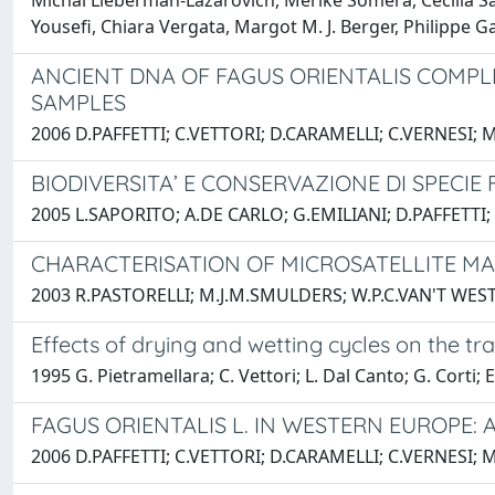
Michal Lieberman-Lazarovich, Merike Sõmera, Cecilia Sa
Yousefi, Chiara Vergata, Margot M. J. Berger, Philippe G
ANCIENT DNA OF FAGUS ORIENTALIS COMPLE
SAMPLES
2006 D.PAFFETTI; C.VETTORI; D.CARAMELLI; C.VERNESI; M
BIODIVERSITA’ E CONSERVAZIONE DI SPECIE 
2005 L.SAPORITO; A.DE CARLO; G.EMILIANI; D.PAFFETTI;
CHARACTERISATION OF MICROSATELLITE MAR
2003 R.PASTORELLI; M.J.M.SMULDERS; W.P.C.VAN'T WE
Effects of drying and wetting cycles on the 
1995 G. Pietramellara; C. Vettori; L. Dal Canto; G. Corti; E
FAGUS ORIENTALIS L. IN WESTERN EUROPE: 
2006 D.PAFFETTI; C.VETTORI; D.CARAMELLI; C.VERNESI; M