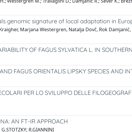
r H.; Westergren M.; Travaglini D.; Damjanic R.; Sever K.; Brez
s genomic signature of local adaptation in Europ
 Kraigher, Marjana Westergren, Natalja Dovč, Rok Damjanić, K
RIABILITY OF FAGUS SYLVATICA L. IN SOUTHER
 AND FAGUS ORIENTALIS LIPSKY SPECIES AND IN
COLARI PER LO SVILUPPO DELLE FILOGEOGRAFIA
NA: AN FT-IR APPROACH
; G.STOTZKY; R.GIANNINI