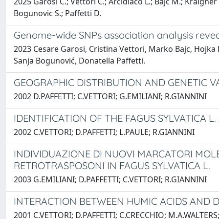
2025 Garosi C.; Vettori C.; Arcidiaco L.; Bajc M.; Kraighe
Bogunovic S.; Paffetti D.
Genome-wide SNPs association analysis reveal
2023 Cesare Garosi, Cristina Vettori, Marko Bajc, Hojka
Sanja Bogunović, Donatella Paffetti.
GEOGRAPHIC DISTRIBUTION AND GENETIC VA
2002 D.PAFFETTI; C.VETTORI; G.EMILIANI; R.GIANNINI
IDENTIFICATION OF THE FAGUS SYLVATICA L.
2002 C.VETTORI; D.PAFFETTI; L.PAULE; R.GIANNINI
INDIVIDUAZIONE DI NUOVI MARCATORI MOLE
RETROTRASPOSONI IN FAGUS SYLVATICA L.
2003 G.EMILIANI; D.PAFFETTI; C.VETTORI; R.GIANNINI
INTERACTION BETWEEN HUMIC ACIDS AND D
2001 C.VETTORI; D.PAFFETTI; C.CRECCHIO; M.A.WALTERS