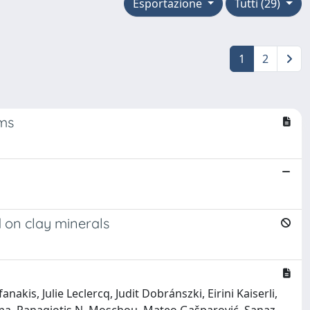
Esportazione
Tutti (29)
1
2
hms
 on clay minerals
kis, Julie Leclercq, Judit Dobránszki, Eirini Kaiserli,