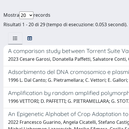
Mostra
records
Risultati 1 - 20 di 29 (tempo di esecuzione: 0.053 secondi).
A comparison study between Torrent Suite Va
2023 Cesare Garosi, Donatella Paffetti, Salvatore Conti, C
Adsorbimento del DNA cromosomico e plasmid
1996 L. Dal Canto; G. Pietramellara; C. Vettori; E. Gallori;
Amplification by random amplified polymorph
1996 VETTORI; D. PAFFETTI; G. PIETRAMELLARA; G. STOT
An Epigenetic Alphabet of Crop Adaptation t
2022 Francesco Guarino, Angela Cicatelli, Stefano Castigl