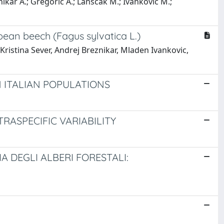
nikar A.; Gregoric A.; Lanscak M.; Ivankovic M.;
ean beech (Fagus sylvatica L.)
ristina Sever, Andrej Breznikar, Mladen Ivankovic,
N ITALIAN POPULATIONS
TRASPECIFIC VARIABILITY
 DEGLI ALBERI FORESTALI: