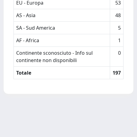
EU - Europa
53
AS - Asia
48
SA - Sud America
5
AF - Africa
1
Continente sconosciuto - Info sul
0
continente non disponibili
Totale
197
Powered by
IRIS
-
about IRIS
-
Utilizzo dei cookie
-
Privacy
Copyright © 2026