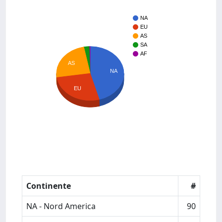
NA
EU
AS
SA
AF
AS
NA
EU
Continente
#
NA - Nord America
90