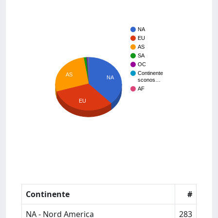
NA
EU
AS
SA
OC
Continente
AS
NA
sconos…
AF
EU
Continente
#
NA - Nord America
283