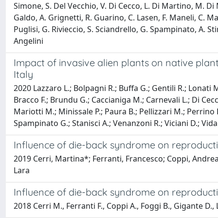
Simone, S. Del Vecchio, V. Di Cecco, L. Di Martino, M. Di M
Galdo, A. Grignetti, R. Guarino, C. Lasen, F. Maneli, C. Ma
Puglisi, G. Rivieccio, S. Sciandrello, G. Spampinato, A. St
Angelini
Impact of invasive alien plants on native plan
Italy
2020 Lazzaro L.; Bolpagni R.; Buffa G.; Gentili R.; Lonati M.
Bracco F.; Brundu G.; Caccianiga M.; Carnevali L.; Di Cecco
Mariotti M.; Minissale P.; Paura B.; Pellizzari M.; Perrino E
Spampinato G.; Stanisci A.; Venanzoni R.; Viciani D.; Vidali
Influence of die-back syndrome on reproductiv
2019 Cerri, Martina*; Ferranti, Francesco; Coppi, Andrea
Lara
Influence of die-back syndrome on reproductiv
2018 Cerri M., Ferranti F., Coppi A., Foggi B., Gigante D., 