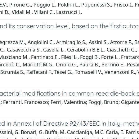
.V., Pirone G., Poggio L., Poldini L., Poponessi S., Prisco I., Pr
D., Vidali M., Villani C., Lastrucci L.
and its conservation level, based on the first outc
grezza M., Angiolini C., Armiraglio S., Assini S., Attorre F., B
., Casavecchia S., Casella L., Cerabolini B.E.L., Ciaschetti G.,
usciano M., Fantinato E., Filesi L., Foggi B., Forte L., Frattar
rcenò C., Mariotti M.G., Oriolo G., Paura B., Perrino E., Pesare
 Strumia S., Taffetani F., Tesei G., Tomaselli V., Venanzoni R.
bacterial modifications in common reed die-back 
; Ferranti, Francesco; Ferri, Valentina; Foggi, Bruno; Gigant
d in Annex I of Directive 92/43/EEC in Italy: metho
Assini, G. Bonari, G. Buffa, M. Caccianiga, M.C. Caria, E. Farri