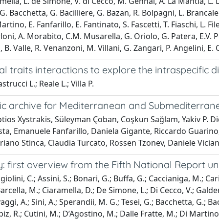
mella, L. de Simone, V. di Cecco, M. Gennai, A. La Mantia, L. 
, G. Bacchetta, G. Bacilliere, G. Bazan, R. Bolpagni, L. Brancale
tino, E. Fanfarillo, E. Fantinato, S. Fascetti, T. Fiaschi, L. Fil
oni, A. Morabito, C.M. Musarella, G. Oriolo, G. Patera, E.V. Pe
 B. Valle, R. Venanzoni, M. Villani, G. Zangari, P. Angelini, E. C
 traits interactions to explore the intraspecific 
rucci L.; Reale L.; Villa P.
ic archive for Mediterranean and Submediterrane
otios Xystrakis, Süleyman Çoban, Coşkun Sağlam, Yakiv P. Di
osta, Emanuele Fanfarillo, Daniela Gigante, Riccardo Guarino
riano Stinca, Claudia Turcato, Rossen Tzonev, Daniele Vician
: first overview from the Fifth National Report und
lini, C.; Assini, S.; Bonari, G.; Buffa, G.; Caccianiga, M.; Caria
arcella, M.; Ciaramella, D.; De Simone, L.; Di Cecco, V.; Galden
vaggi, A.; Sini, A.; Sperandii, M. G.; Tesei, G.; Bacchetta, G.; Ba
iz, R.; Cutini, M.; D’Agostino, M.; Dalle Fratte, M.; Di Martino, L