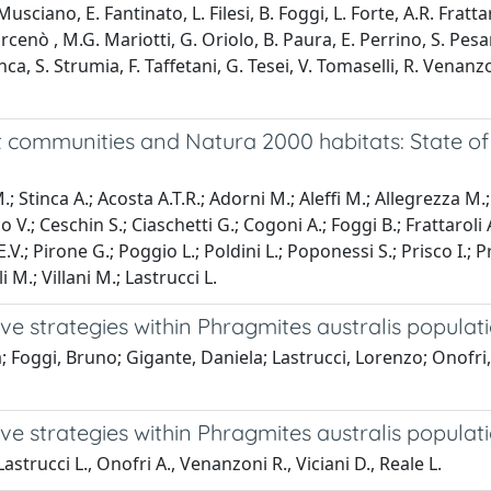
usciano, E. Fantinato, L. Filesi, B. Foggi, L. Forte, A.R. Fratt
rcenò , M.G. Mariotti, G. Oriolo, B. Paura, E. Perrino, S. Pesar
inca, S. Strumia, F. Taffetani, G. Tesei, V. Tomaselli, R. Venan
t communities and Natura 2000 habitats: State of 
; Stinca A.; Acosta A.T.R.; Adorni M.; Aleffi M.; Allegrezza M.; 
 V.; Ceschin S.; Ciaschetti G.; Cogoni A.; Foggi B.; Frattaroli 
.V.; Pirone G.; Poggio L.; Poldini L.; Poponessi S.; Prisco I.; Pr
 M.; Villani M.; Lastrucci L.
e strategies within Phragmites australis populat
; Foggi, Bruno; Gigante, Daniela; Lastrucci, Lorenzo; Onofri,
e strategies within Phragmites australis populati
Lastrucci L., Onofri A., Venanzoni R., Viciani D., Reale L.