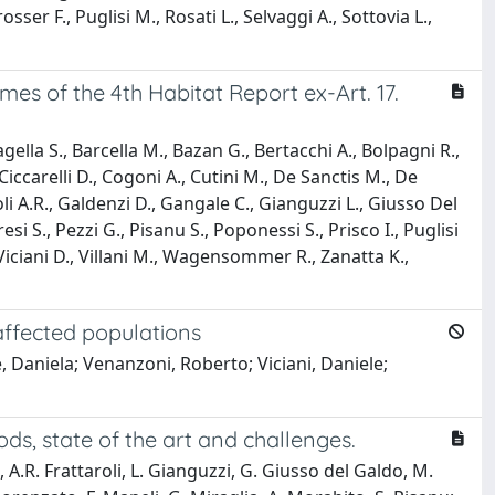
osser F., Puglisi M., Rosati L., Selvaggi A., Sottovia L.,
omes of the 4th Habitat Report ex-Art. 17.
agella S., Barcella M., Bazan G., Bertacchi A., Bolpagni R.,
 Ciccarelli D., Cogoni A., Cutini M., De Sanctis M., De
oli A.R., Galdenzi D., Gangale C., Gianguzzi L., Giusso Del
si S., Pezzi G., Pisanu S., Poponessi S., Prisco I., Puglisi
, Viciani D., Villani M., Wagensommer R., Zanatta K.,
affected populations
e, Daniela; Venanzoni, Roberto; Viciani, Daniele;
ds, state of the art and challenges.
s, A.R. Frattaroli, L. Gianguzzi, G. Giusso del Galdo, M.