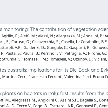
s monitoring: The contribution of vegetation scie
rillo, E.; Aleffi, M.; Alessi, N.; Allegrezza, M.; Angelini, P.; An
rli, E.; Caruso, G.; Casavecchia, S.; Casella, L.; Cerabolini, B.E.
 Frattaroli, A.R.; Galdenzi, D.; Gangale, C.; Gasparri, R.; Genoves
.; Pasta, S.; Paura, B.; Perrino, E.V.; Petraglia, A.; Pirone, G.;
 Strumia, S.; Tomaselli, M.; Tomaselli, V.; Uzunov, D.; Viciani, 
s australis: Implications for Its Die-Back and Ev
, Martina Cerri, Francesco Ferranti, Valentina Ferri, Bruno
plants on habitats in Italy: first results from th
fi M., Allegrezza M., Angiolini C., Assini S.P., Bagella S., Bon
i A., Di Cecco V., Foggi B., Frattaroli A.R., Genovesi P., Genti