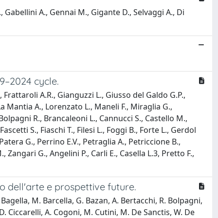
B., Gabellini A., Gennai M., Gigante D., Selvaggi A., Di
19–2024 cycle.
, Frattaroli A.R., Gianguzzi L., Giusso del Galdo G.P.,
a Mantia A., Lorenzato L., Maneli F., Miraglia G.,
 Bolpagni R., Brancaleoni L., Cannucci S., Castello M.,
scetti S., Fiaschi T., Filesi L., Foggi B., Forte L., Gerdol
atera G., Perrino E.V., Petraglia A., Petriccione B.,
, Zangari G., Angelini P., Carli E., Casella L.3, Pretto F.,
ato dell'arte e prospettive future.
. Bagella, M. Barcella, G. Bazan, A. Bertacchi, R. Bolpagni,
 D. Ciccarelli, A. Cogoni, M. Cutini, M. De Sanctis, W. De