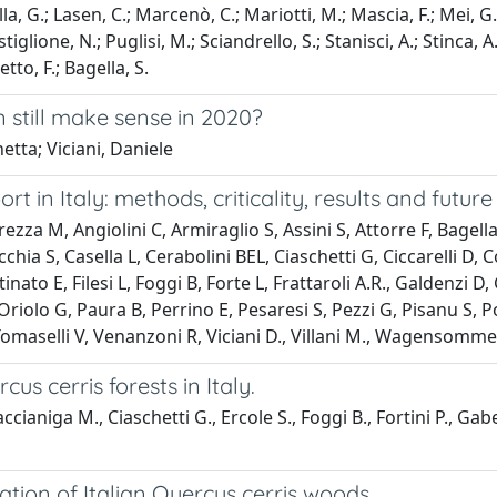
Bella, G.; Lasen, C.; Marcenò, C.; Mariotti, M.; Mascia, F.; Mei, 
tiglione, N.; Puglisi, M.; Sciandrello, S.; Stanisci, A.; Stinca, A
retto, F.; Bagella, S.
 still make sense in 2020?
etta; Viciani, Daniele
t in Italy: methods, criticality, results and future
ezza M, Angiolini C, Armiraglio S, Assini S, Attorre F, Bagell
chia S, Casella L, Cerabolini BEL, Ciaschetti G, Ciccarelli D
nato E, Filesi L, Foggi B, Forte L, Frattaroli A.R., Galdenzi 
iolo G, Paura B, Perrino E, Pesaresi S, Pezzi G, Pisanu S, Pop
Tomaselli V, Venanzoni R, Viciani D., Villani M., Wagensommer
us cerris forests in Italy.
accianiga M., Ciaschetti G., Ercole S., Foggi B., Fortini P., Gab
iation of Italian Quercus cerris woods.