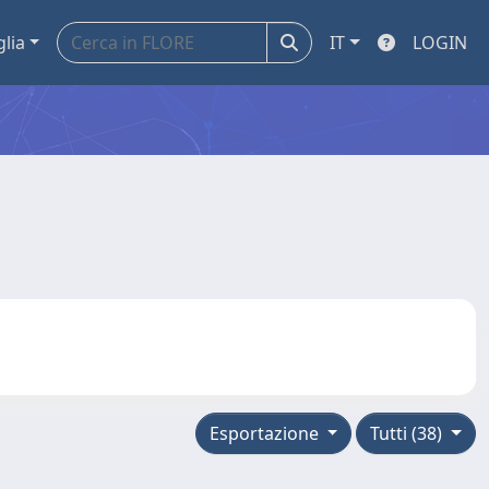
glia
IT
LOGIN
Esportazione
Tutti (38)