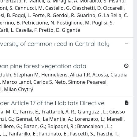
Lorenzato, F. Maneli, G. Miraglia, A. Morabito, S. Pisanu;
oni, S. Cannucci, M. Castello, G. Ciaschetti, D. Ciccarelli,
esi, B. Foggi, L. Forte, R. Gerdol, R. Guarino, G. La Bella, C.
rrino, B. Petriccione, N. Postiglione, M. Puglisi, S.
arli, L. Casella, F. Pretto, D. Gigante
diversity of common reed in Central Italy
an pine forest vegetation data
dukh, Stephan M. Hennekens, Alicia T.R. Acosta, Claudia
, Marco Landi, Carlos S. Neto, Simone Pesaresi,
i, Milan Chytrý
er Article 17 of the Habitats Directive.
, M. C.; Farris, E.; Frattaroli, A. R.; Gianguzzi, L.; Giusso
zi, G.; Gennai, M.; La Mantia, A.; Lorenzato, L.; Manelli,
cilliere, G.; Bazan, G.; Bolpagni, R.; Brancaleoni, L.;
.; Fanfarillo, E.; Fantinato, E.; Fascetti, S.; Fiaschi, T.;