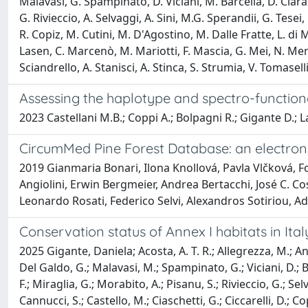
Malavasi, G. Spampinato, D. Viciani, M. Barcella, D. Ciara
G. Rivieccio, A. Selvaggi, A. Sini, M.G. Sperandii, G. Tesei
R. Copiz, M. Cutini, M. D'Agostino, M. Dalle Fratte, L. di Mar
Lasen, C. Marcenò, M. Mariotti, F. Mascia, G. Mei, N. Merl
Sciandrello, A. Stanisci, A. Stinca, S. Strumia, V. Tomaselli,
Assessing the haplotype and spectro-functional
2023 Castellani M.B.; Coppi A.; Bolpagni R.; Gigante D.; Last
CircumMed Pine Forest Database: an electron
2019 Gianmaria Bonari, Ilona Knollová, Pavla Vlčková, F
Angiolini, Erwin Bergmeier, Andrea Bertacchi, José C. C
Leonardo Rosati, Federico Selvi, Alexandros Sotiriou, Ad
Conservation status of Annex I habitats in Italy
2025 Gigante, Daniela; Acosta, A. T. R.; Allegrezza, M.; Angio
Del Galdo, G.; Malavasi, M.; Spampinato, G.; Viciani, D.; B
F.; Miraglia, G.; Morabito, A.; Pisanu, S.; Rivieccio, G.; Sel
Cannucci, S.; Castello, M.; Ciaschetti, G.; Ciccarelli, D.; Cop