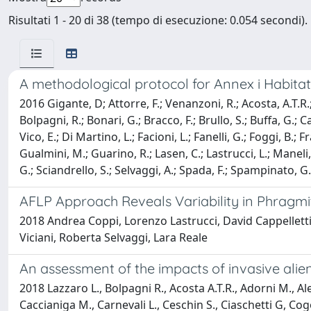
Risultati 1 - 20 di 38 (tempo di esecuzione: 0.054 secondi).
A methodological protocol for Annex i Habitat
2016 Gigante, D; Attorre, F.; Venanzoni, R.; Acosta, A.T.R.; Ag
Bolpagni, R.; Bonari, G.; Bracco, F.; Brullo, S.; Buffa, G.; Ca
Vico, E.; Di Martino, L.; Facioni, L.; Fanelli, G.; Foggi, B.;
Gualmini, M.; Guarino, R.; Lasen, C.; Lastrucci, L.; Maneli, F
G.; Sciandrello, S.; Selvaggi, A.; Spada, F.; Spampinato, G.;
AFLP Approach Reveals Variability in Phragmite
2018 Andrea Coppi, Lorenzo Lastrucci, David Cappelletti
Viciani, Roberta Selvaggi, Lara Reale
An assessment of the impacts of invasive alien 
2018 Lazzaro L., Bolpagni R., Acosta A.T.R., Adorni M., Alef
Caccianiga M., Carnevali L., Ceschin S., Ciaschetti G, Cogon