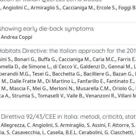
P., Angiolini C., Armiraglio S., Caccianiga M., Ercole S., Foggi 
y showing early die-back symptoms
; Andrea Coppi
Habitats Directive: the Italian approach for the 20
ini S., Bonari G., Buffa G., Caccianiga M., Caria M.C., Farris E.
mella D., de Simone L., di Cecco V., Galdenzi D., Gennai M., L
 Sperandii M.G., Tesei G., Bacchetta G., Bacilliere G., Bazan G.,
M., Dalle Fratte M., Di Martino L., Fanfarillo E., Fantinato E., Fa
 M., Mascia F., Mei G., Merloni N., Musarella C.M., Oriolo G., P
a A., Strumia S., Tomaselli V., Valle B., Venanzoni R., Villani M.
a Direttiva 92/43/CEE in Italia: metodi, criticità, st
llegrezza, C. Angiolini, S. Armiraglio, S. Assini, F. Attorre, S
a, S. Casavecchia, L. Casella, B.E.L. Cerabolini, G. Ciaschetti,