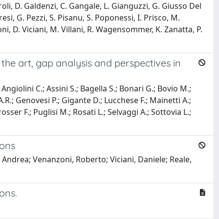
aroli, D. Galdenzi, C. Gangale, L. Gianguzzi, G. Giusso Del
esi, G. Pezzi, S. Pisanu, S. Poponessi, I. Prisco, M.
zoni, D. Viciani, M. Villani, R. Wagensommer, K. Zanatta, P.
the art, gap analysis and perspectives in
Angiolini C.; Assini S.; Bagella S.; Bonari G.; Bovio M.;
A.R.; Genovesi P.; Gigante D.; Lucchese F.; Mainetti A.;
osser F.; Puglisi M.; Rosati L.; Selvaggi A.; Sottovia L.;
ions
 Andrea; Venanzoni, Roberto; Viciani, Daniele; Reale,
ons.