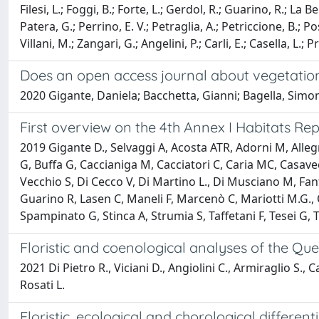
Filesi, L.; Foggi, B.; Forte, L.; Gerdol, R.; Guarino, R.; La 
Patera, G.; Perrino, E. V.; Petraglia, A.; Petriccione, B.; Pos
Villani, M.; Zangari, G.; Angelini, P.; Carli, E.; Casella, L.; P
Does an open access journal about vegetation
2020 Gigante, Daniela; Bacchetta, Gianni; Bagella, Simon
First overview on the 4th Annex I Habitats Repor
2019 Gigante D., Selvaggi A, Acosta ATR, Adorni M, Allegr
G, Buffa G, Caccianiga M, Cacciatori C, Caria MC, Casavec
Vecchio S, Di Cecco V, Di Martino L., Di Musciano M, Fanti
Guarino R, Lasen C, Maneli F, Marcenò C, Mariotti M.G., Or
Spampinato G, Stinca A, Strumia S, Taffetani F, Tesei G, 
Floristic and coenological analyses of the Querc
2021 Di Pietro R., Viciani D., Angiolini C., Armiraglio S., C
Rosati L.
Floristic, ecological and chorological different