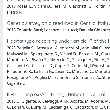
2019 Rosati L., Viciani D., Terzi M., Ciaschetti G., Fortini 
Pietro R.
Genetic survey on a reed-bed in Central Ital
2018 Edoardo Sarti; Lorenzo Lastrucci; Daniela Gigante
Habitat type reporting under article 17 of the 
2025 Bagella S., Acosta A., Allegrezza M., Angiolini C., Ass
Malavasi M., Spampinato G., Viciani D., Barcella M., Ciara
Morabito A., Pisanu S., Rivieccio G., Selvaggi A., Sini A.,
Ciaschetti G., Ciccarelli D., Copiz R., Cutini M., D’Agostino 
R., Guarino R., La Bella G., Lasen C., Marcenò C., Mariotti
Postiglione N., Puglisi M., Sciandrello S., Stanisci A., Stinc
Gigante D.
Il Reporting ex-Art. 17 degli Habitat di All. I all
2019 D. Gigante, A. Selvaggi, A.T.R. Acosta, M. Adorni, M. A
G. Bonari, G. Buffa, M. Caccianiga, C. Cacciatori, M.C. Cari