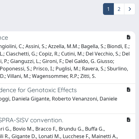
1
2
nce
giolini, C.; Assini, S.; Azzella, M.M.; Bagella, S.; Biondi, E.;
L.; Ciaschetti, G.; Copiz, R.; Cutini, M.; Del Vecchio, S.; Del
i, P.; Gianguzzi, L.; Gironi, F.; Del Galdo, G. Giusso;
 Poponessi, S.; Prisco, I.; Puglisi, M.; Ravera, S.; Sburlino,
D.; Villani, M.; Wagensommer, R.P.; Zitti, S.
idence for Genotoxic Effects
 Foggi, Daniela Gigante, Roberto Venanzoni, Daniele
e ISPRA-SISV convention.
ari G., Bovio M., Bracco F., Brundu G., Buffa G.,
li R., Gigante D., Lonati M., Lucchese F., Mainetti A.,