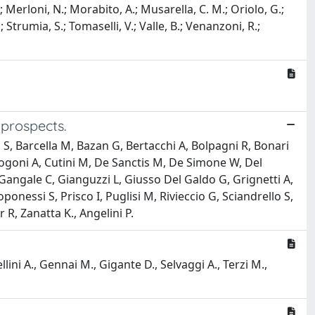
G.; Merloni, N.; Morabito, A.; Musarella, C. M.; Oriolo, G.;
.; Strumia, S.; Tomaselli, V.; Valle, B.; Venanzoni, R.;
 prospects.
a S, Barcella M, Bazan G, Bertacchi A, Bolpagni R, Bonari
, Cogoni A, Cutini M, De Sanctis M, De Simone W, Del
D, Gangale C, Gianguzzi L, Giusso Del Galdo G, Grignetti A,
onessi S, Prisco I, Puglisi M, Rivieccio G, Sciandrello S,
 R, Zanatta K., Angelini P.
ellini A., Gennai M., Gigante D., Selvaggi A., Terzi M.,