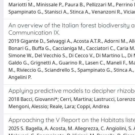
Mariotti M., Minissale P., Paura B., Pellizzari M., Perrino E
Spampinato G., Stanisci A., Stinca A., Venanzoni R., Viciani 
An overview of the Italian forest biodiversity 
Communication IX.
2019 Gigante D., Selvaggi A., Acosta A.T.R., Adorni M., Alle
Bonari G., Buffa G., Caccianiga M., Cacciatori C., Caria M.C
Simone W., Del Vecchio S., Di Cecco V., Di Martino L., Di M
Galdo G., Grignetti A., Guarino R., Lasen C., Maneli F., Ma
M., Rivieccio G., Sciandrello S., Spampinato G., Stinca A.,
Angelini P.
Applying predictive models to decipher rhizo
2018 Bacci, Giovanni*; Cerri, Martina; Lastrucci, Lorenzo
Mengoni, Alessio; Reale, Lara; Coppi, Andrea
Approaching the V Report on the Habitats liste
2025 S. Bagella, A. Acosta, M. Allegrezza, C. Angiolini, S. 