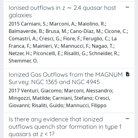
Ionised outflows in z ∼ 2.4 quasar host
galaxies
2015 Carniani, S.; Marconi, A.; Maiolino, R.;
Balmaverde, B.; Brusa, M.; Cano-Díaz, M.; Cicone, C.;
Comastri, A.; Cresci, G.; Fiore, F.; Feruglio, C.; La
Franca, F.; Mainieri, V.; Mannucci, F.; Nagao, T.;
Netzer, H.; Piconcelli, E.; Risaliti, G.; Schneider, R.;
Shemmer, O.
Ionized Gas Outflows from the MAGNUM
Survey: NGC 1365 and NGC 4945
2017 Venturi, Giacomo; Marconi, Alessandro;
Mingozzi, Matilde; Carniani, Stefano; Cresci,
Giovanni; Risaliti, Guido; Mannucci, Filippo
Is there any evidence that ionized
outflows quench star formation in type 1
quasars at z < 1?