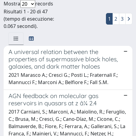
Mostra
records
Risultati 1 - 20 di 47
(tempo di esecuzione:
1
2
3
0.067 secondi).
A universal relation between the
properties of supermassive black holes,
galaxies, and dark matter haloes
2021 Marasco A.; Cresci G.; Posti L.; Fraternali F.;
Mannucci F.; Marconi A.; Belfiore F.; Fall S.M.
AGN feedback on molecular gas
reservoirs in quasars at z â¼ 2.4
2017 Carniani, S.; Marconi, A.; Maiolino, R.; Feruglio,
C.; Brusa, M.; Cresci, G.; Cano-Díaz, M.; Cicone, C.;
Balmaverde, B.; Fiore, F.; Ferrara, A.; Gallerani, S.; La
Franca, F.; Mainieri, V.; Mannucci, F.; Netzer, H.;