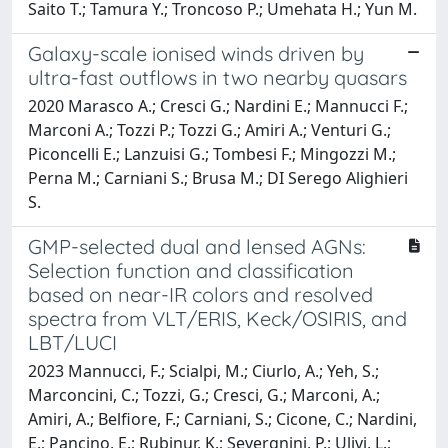
Saito T.; Tamura Y.; Troncoso P.; Umehata H.; Yun M.
Galaxy-scale ionised winds driven by
ultra-fast outflows in two nearby quasars
2020 Marasco A.; Cresci G.; Nardini E.; Mannucci F.;
Marconi A.; Tozzi P.; Tozzi G.; Amiri A.; Venturi G.;
Piconcelli E.; Lanzuisi G.; Tombesi F.; Mingozzi M.;
Perna M.; Carniani S.; Brusa M.; DI Serego Alighieri
S.
GMP-selected dual and lensed AGNs:
Selection function and classification
based on near-IR colors and resolved
spectra from VLT/ERIS, Keck/OSIRIS, and
LBT/LUCI
2023 Mannucci, F.; Scialpi, M.; Ciurlo, A.; Yeh, S.;
Marconcini, C.; Tozzi, G.; Cresci, G.; Marconi, A.;
Amiri, A.; Belfiore, F.; Carniani, S.; Cicone, C.; Nardini,
E.; Pancino, E.; Rubinur, K.; Severgnini, P.; Ulivi, L.;