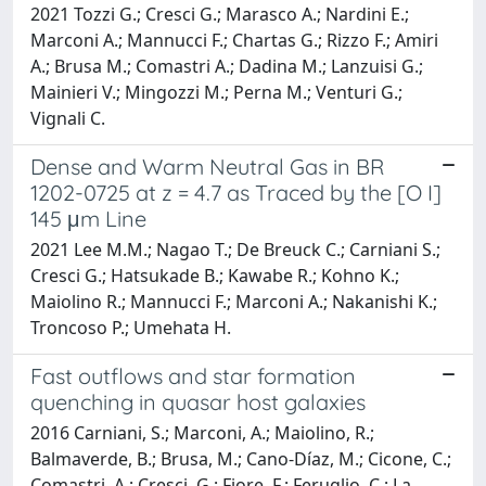
2021 Tozzi G.; Cresci G.; Marasco A.; Nardini E.;
Marconi A.; Mannucci F.; Chartas G.; Rizzo F.; Amiri
A.; Brusa M.; Comastri A.; Dadina M.; Lanzuisi G.;
Mainieri V.; Mingozzi M.; Perna M.; Venturi G.;
Vignali C.
Dense and Warm Neutral Gas in BR
1202-0725 at z = 4.7 as Traced by the [O I]
145 μm Line
2021 Lee M.M.; Nagao T.; De Breuck C.; Carniani S.;
Cresci G.; Hatsukade B.; Kawabe R.; Kohno K.;
Maiolino R.; Mannucci F.; Marconi A.; Nakanishi K.;
Troncoso P.; Umehata H.
Fast outflows and star formation
quenching in quasar host galaxies
2016 Carniani, S.; Marconi, A.; Maiolino, R.;
Balmaverde, B.; Brusa, M.; Cano-Díaz, M.; Cicone, C.;
Comastri, A.; Cresci, G.; Fiore, F.; Feruglio, C.; La