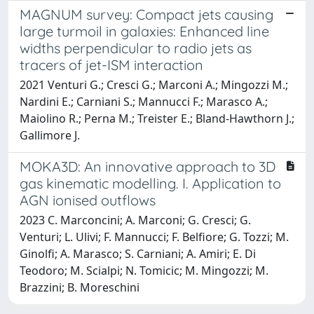
MAGNUM survey: Compact jets causing
large turmoil in galaxies: Enhanced line
widths perpendicular to radio jets as
tracers of jet-ISM interaction
2021 Venturi G.; Cresci G.; Marconi A.; Mingozzi M.;
Nardini E.; Carniani S.; Mannucci F.; Marasco A.;
Maiolino R.; Perna M.; Treister E.; Bland-Hawthorn J.;
Gallimore J.
MOKA3D: An innovative approach to 3D
gas kinematic modelling. I. Application to
AGN ionised outflows
2023 C. Marconcini; A. Marconi; G. Cresci; G.
Venturi; L. Ulivi; F. Mannucci; F. Belfiore; G. Tozzi; M.
Ginolfi; A. Marasco; S. Carniani; A. Amiri; E. Di
Teodoro; M. Scialpi; N. Tomicic; M. Mingozzi; M.
Brazzini; B. Moreschini