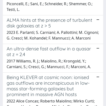
Piconcelli, E.; Sani, E.; Schneider, R.; Shemmer, O.;
Testi, L.
ALMA hints at the presence of turbulent
disk galaxies at z > 5
2023 E. Parlanti; S. Carniani; A. Pallottini; M. Cignoni;
G. Cresci; M. Kohandel; F. Mannucci; A. Marconi
An ultra-dense fast outflow in a quasar
at z = 2.4
2017 Williams, R. J.; Maiolino, R.; Krongold, Y.;
Carniani, S.; Cresci, G.; Mannucci, F.; Marconi, A.
Being KLEVER at cosmic noon: ionised
gas outflows are inconspicuous in low-
mass star-forming galaxies but
prominent in massive AGN hosts
2022 Alice Concas; Roberto Maiolino; Mirko Curti;