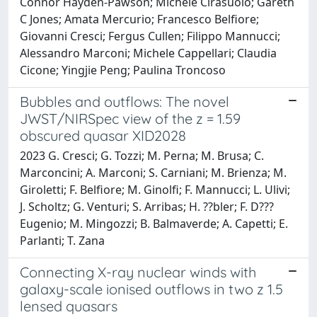
Connor Hayden-Pawson; Michele Cirasuolo; Gareth
C Jones; Amata Mercurio; Francesco Belfiore;
Giovanni Cresci; Fergus Cullen; Filippo Mannucci;
Alessandro Marconi; Michele Cappellari; Claudia
Cicone; Yingjie Peng; Paulina Troncoso
Bubbles and outflows: The novel
JWST/NIRSpec view of the z = 1.59
obscured quasar XID2028
2023 G. Cresci; G. Tozzi; M. Perna; M. Brusa; C.
Marconcini; A. Marconi; S. Carniani; M. Brienza; M.
Giroletti; F. Belfiore; M. Ginolfi; F. Mannucci; L. Ulivi;
J. Scholtz; G. Venturi; S. Arribas; H. ??bler; F. D???
Eugenio; M. Mingozzi; B. Balmaverde; A. Capetti; E.
Parlanti; T. Zana
Connecting X-ray nuclear winds with
galaxy-scale ionised outflows in two z 1.5
lensed quasars