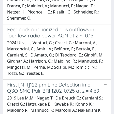
Franca, F.; Mainieri, V.; Mannucci, F.; Nagao, T.;
Netzer, H.; Piconcelli, E.; Risaliti, G.; Schneider, R.;
Shemmer, O.
Feedback and ionized gas outflows in
four low-radio power AGN at z ∼ 0.15
2024 Ulivi, L.; Venturi, G.; Cresci, G.; Marconi, A.;
Marconcini, C.; Amiri, A.; Belfiore, F.; Bertola, E.;
Carniani, S.; D'Amato, Q.; Di Teodoro, E.; Ginolfi, M.;
Girdhar, A.; Harrison, C.; Maiolino, R.; Mannucci, F.;
Mingozzi, M.; Perna, M.; Scialpi, M.; Tomicic, N.;
Tozzi, G.; Treister, E.
First [N II]122 μm Line Detection in a
QSO-SMG Pair BRI 1202-0725 at z = 4.69
2019 Lee M.M.; Nagao T.; De Breuck C.; Carniani S.;
Cresci G.; Hatsukade B.; Kawabe R.; Kohno K.;
Maiolino R.; Mannucci F.; Marconi A.; Nakanishi K.;