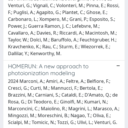
Venturi, G.; Vignali, C.; Volonteri, M.; Pinna, E.; Rossi,
F.; Puglisi, A.; Agapito, G.; Plantet, C.; Ghose, E.;
Carbonaro, L.; Xompero, M.; Grani, P.; Esposito, S.;
Power, J.; Guerra Ramon, J. C.; Lefebvre, M.;
Cavallaro, A.; Davies, R.; Riccardi, A.; Macintosh, M.;
Taylor, W.; Dolci, M.; Baruffolo, A.; Feuchtgruber, H.;
Kravchenko, K.; Rau, C.; Sturm, E.; Wiezorrek, E.;
Dallilar, Y.; Kenworthy, M.
HOMERUN: A new approach to
photoionization modeling
2024 Marconi, A.; Amiri, A.; Feltre, A.; Belfiore, F.;
Cresci, G.; Curti, M.; Mannucci, F.; Bertola, E.;
Brazzini, M.; Carniani, S.; Cataldi, E.; D'Amato, Q.; de
Rosa, G.; Di Teodoro, E.; Ginolfi, M.; Kumari, N.;
Marconcini, C.; Maiolino, R.; Magrini, L.; Marasco, A.;
Mingozzi, M.; Moreschini, B.; Nagao, T.; Oliva, E.;
Scialpi, M.; Tomicic, N.; Tozzi, G.; Ulivi, L.; Venturi, G.