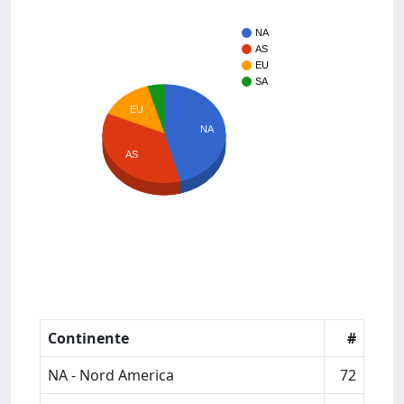
NA
AS
EU
SA
EU
NA
AS
Continente
#
NA - Nord America
72