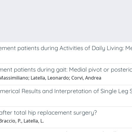
nt patients during Activities of Daily Living: Med
nt patients during gait: Medial pivot or posterio
Massimiliano; Latella, Leonardo; Corvi, Andrea
erical Results and Interpretation of Single Leg 
after total hip replacement surgery?
accio, P., Latella, L.