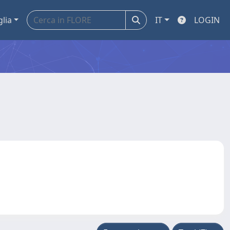
glia
IT
LOGIN