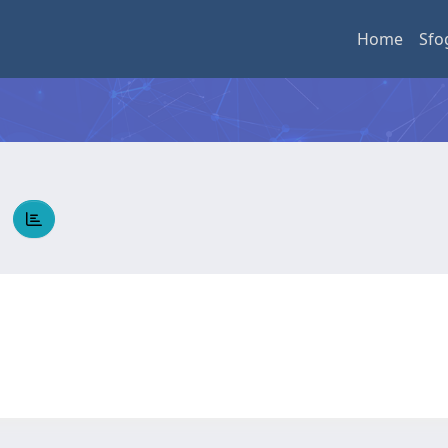
Home
Sfo
O