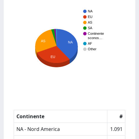
NA
EU
AS
SA
Continente
sconos…
AS
NA
AF
Other
EU
Continente
#
NA - Nord America
1.091