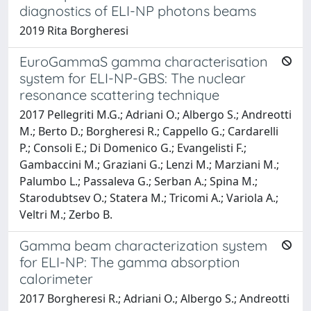
diagnostics of ELI-NP photons beams
2019 Rita Borgheresi
EuroGammaS gamma characterisation
system for ELI-NP-GBS: The nuclear
resonance scattering technique
2017 Pellegriti M.G.; Adriani O.; Albergo S.; Andreotti
M.; Berto D.; Borgheresi R.; Cappello G.; Cardarelli
P.; Consoli E.; Di Domenico G.; Evangelisti F.;
Gambaccini M.; Graziani G.; Lenzi M.; Marziani M.;
Palumbo L.; Passaleva G.; Serban A.; Spina M.;
Starodubtsev O.; Statera M.; Tricomi A.; Variola A.;
Veltri M.; Zerbo B.
Gamma beam characterization system
for ELI-NP: The gamma absorption
calorimeter
2017 Borgheresi R.; Adriani O.; Albergo S.; Andreotti