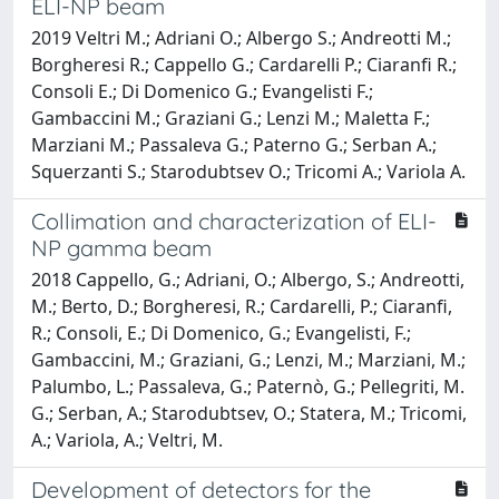
ELI-NP beam
2019 Veltri M.; Adriani O.; Albergo S.; Andreotti M.;
Borgheresi R.; Cappello G.; Cardarelli P.; Ciaranfi R.;
Consoli E.; Di Domenico G.; Evangelisti F.;
Gambaccini M.; Graziani G.; Lenzi M.; Maletta F.;
Marziani M.; Passaleva G.; Paterno G.; Serban A.;
Squerzanti S.; Starodubtsev O.; Tricomi A.; Variola A.
Collimation and characterization of ELI-
NP gamma beam
2018 Cappello, G.; Adriani, O.; Albergo, S.; Andreotti,
M.; Berto, D.; Borgheresi, R.; Cardarelli, P.; Ciaranfi,
R.; Consoli, E.; Di Domenico, G.; Evangelisti, F.;
Gambaccini, M.; Graziani, G.; Lenzi, M.; Marziani, M.;
Palumbo, L.; Passaleva, G.; Paternò, G.; Pellegriti, M.
G.; Serban, A.; Starodubtsev, O.; Statera, M.; Tricomi,
A.; Variola, A.; Veltri, M.
Development of detectors for the