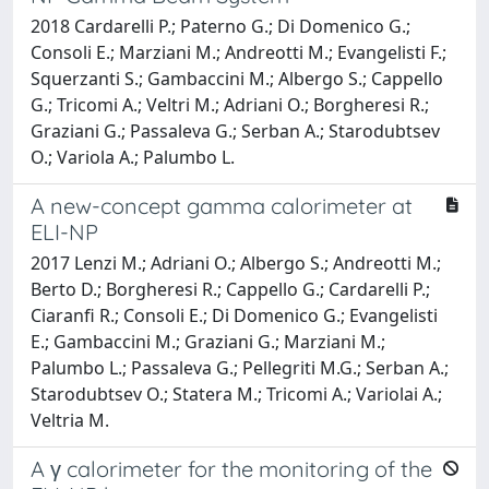
2018 Cardarelli P.; Paterno G.; Di Domenico G.;
Consoli E.; Marziani M.; Andreotti M.; Evangelisti F.;
Squerzanti S.; Gambaccini M.; Albergo S.; Cappello
G.; Tricomi A.; Veltri M.; Adriani O.; Borgheresi R.;
Graziani G.; Passaleva G.; Serban A.; Starodubtsev
O.; Variola A.; Palumbo L.
A new-concept gamma calorimeter at
ELI-NP
2017 Lenzi M.; Adriani O.; Albergo S.; Andreotti M.;
Berto D.; Borgheresi R.; Cappello G.; Cardarelli P.;
Ciaranfi R.; Consoli E.; Di Domenico G.; Evangelisti
E.; Gambaccini M.; Graziani G.; Marziani M.;
Palumbo L.; Passaleva G.; Pellegriti M.G.; Serban A.;
Starodubtsev O.; Statera M.; Tricomi A.; Variolai A.;
Veltria M.
A γ calorimeter for the monitoring of the