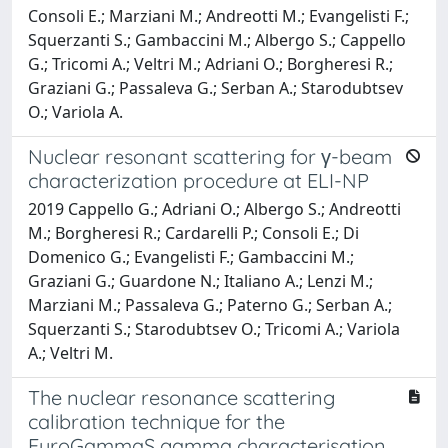
Consoli E.; Marziani M.; Andreotti M.; Evangelisti F.;
Squerzanti S.; Gambaccini M.; Albergo S.; Cappello
G.; Tricomi A.; Veltri M.; Adriani O.; Borgheresi R.;
Graziani G.; Passaleva G.; Serban A.; Starodubtsev
O.; Variola A.
Nuclear resonant scattering for γ-beam
characterization procedure at ELI-NP
2019 Cappello G.; Adriani O.; Albergo S.; Andreotti
M.; Borgheresi R.; Cardarelli P.; Consoli E.; Di
Domenico G.; Evangelisti F.; Gambaccini M.;
Graziani G.; Guardone N.; Italiano A.; Lenzi M.;
Marziani M.; Passaleva G.; Paterno G.; Serban A.;
Squerzanti S.; Starodubtsev O.; Tricomi A.; Variola
A.; Veltri M.
The nuclear resonance scattering
calibration technique for the
EuroGammaS gamma characterisation