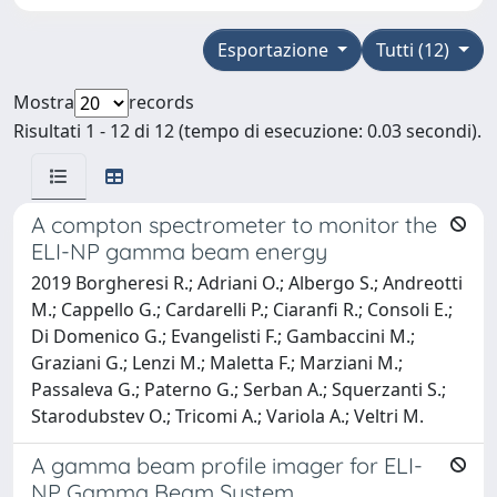
Esportazione
Tutti (12)
Mostra
records
Risultati 1 - 12 di 12 (tempo di esecuzione: 0.03 secondi).
A compton spectrometer to monitor the
ELI-NP gamma beam energy
2019 Borgheresi R.; Adriani O.; Albergo S.; Andreotti
M.; Cappello G.; Cardarelli P.; Ciaranfi R.; Consoli E.;
Di Domenico G.; Evangelisti F.; Gambaccini M.;
Graziani G.; Lenzi M.; Maletta F.; Marziani M.;
Passaleva G.; Paterno G.; Serban A.; Squerzanti S.;
Starodubstev O.; Tricomi A.; Variola A.; Veltri M.
A gamma beam profile imager for ELI-
NP Gamma Beam System