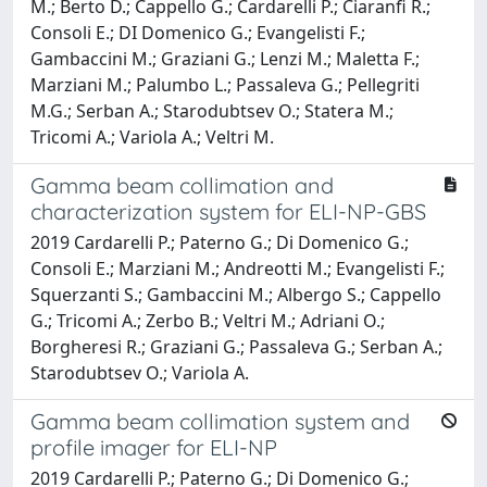
M.; Berto D.; Cappello G.; Cardarelli P.; Ciaranfi R.;
Consoli E.; DI Domenico G.; Evangelisti F.;
Gambaccini M.; Graziani G.; Lenzi M.; Maletta F.;
Marziani M.; Palumbo L.; Passaleva G.; Pellegriti
M.G.; Serban A.; Starodubtsev O.; Statera M.;
Tricomi A.; Variola A.; Veltri M.
Gamma beam collimation and
characterization system for ELI-NP-GBS
2019 Cardarelli P.; Paterno G.; Di Domenico G.;
Consoli E.; Marziani M.; Andreotti M.; Evangelisti F.;
Squerzanti S.; Gambaccini M.; Albergo S.; Cappello
G.; Tricomi A.; Zerbo B.; Veltri M.; Adriani O.;
Borgheresi R.; Graziani G.; Passaleva G.; Serban A.;
Starodubtsev O.; Variola A.
Gamma beam collimation system and
profile imager for ELI-NP
2019 Cardarelli P.; Paterno G.; Di Domenico G.;