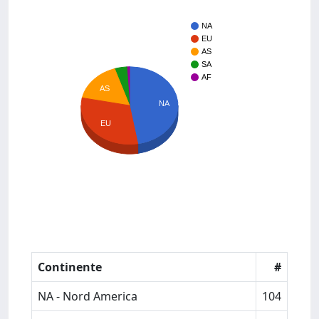
NA
EU
AS
SA
AF
AS
NA
EU
Continente
#
NA - Nord America
104