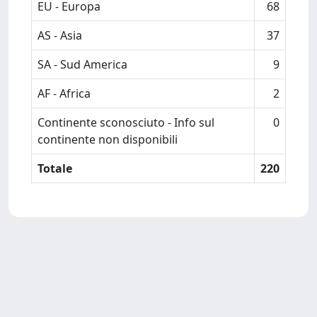
EU - Europa
68
AS - Asia
37
SA - Sud America
9
AF - Africa
2
Continente sconosciuto - Info sul
0
continente non disponibili
Totale
220
Powered by
IRIS
-
about IRIS
-
Utilizzo dei cookie
-
Privacy
Copyright © 2026