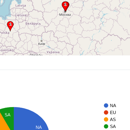
NA
EU
SA
AS
SA
NA