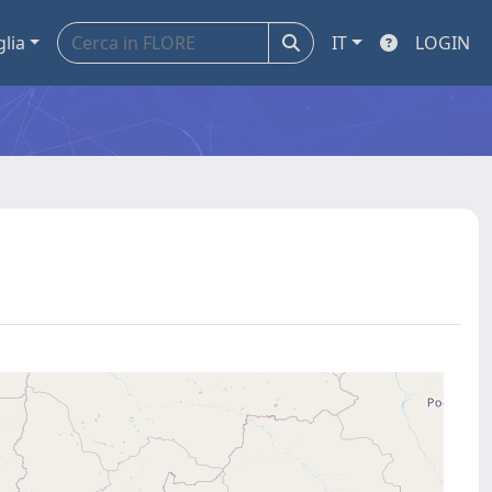
glia
IT
LOGIN