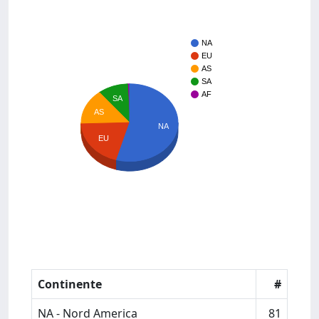
NA
EU
AS
SA
AF
SA
AS
NA
EU
Continente
#
NA - Nord America
81