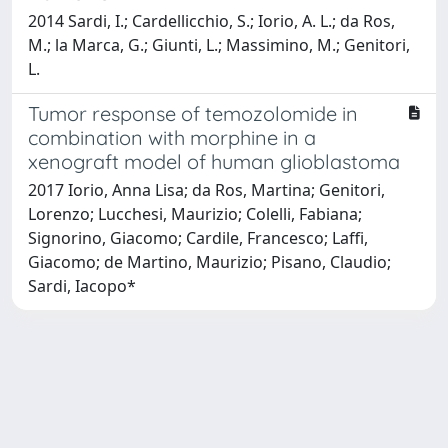
2014 Sardi, I.; Cardellicchio, S.; Iorio, A. L.; da Ros,
M.; la Marca, G.; Giunti, L.; Massimino, M.; Genitori,
L.
Tumor response of temozolomide in
combination with morphine in a
xenograft model of human glioblastoma
2017 Iorio, Anna Lisa; da Ros, Martina; Genitori,
Lorenzo; Lucchesi, Maurizio; Colelli, Fabiana;
Signorino, Giacomo; Cardile, Francesco; Laffi,
Giacomo; de Martino, Maurizio; Pisano, Claudio;
Sardi, Iacopo*
Powered by
IRIS
-
about IRIS
-
Utilizzo dei cookie
-
Privacy
Copyright © 2026