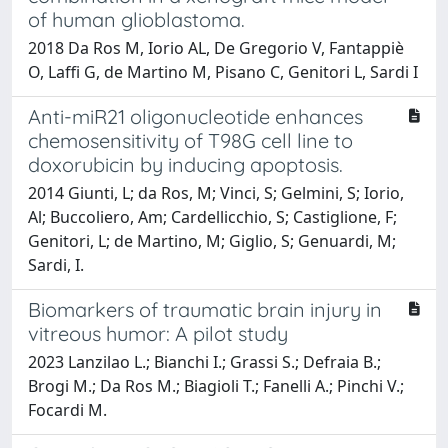
of human glioblastoma.
2018 Da Ros M, Iorio AL, De Gregorio V, Fantappiè
O, Laffi G, de Martino M, Pisano C, Genitori L, Sardi I
Anti-miR21 oligonucleotide enhances
chemosensitivity of T98G cell line to
doxorubicin by inducing apoptosis.
2014 Giunti, L; da Ros, M; Vinci, S; Gelmini, S; Iorio,
Al; Buccoliero, Am; Cardellicchio, S; Castiglione, F;
Genitori, L; de Martino, M; Giglio, S; Genuardi, M;
Sardi, I.
Biomarkers of traumatic brain injury in
vitreous humor: A pilot study
2023 Lanzilao L.; Bianchi I.; Grassi S.; Defraia B.;
Brogi M.; Da Ros M.; Biagioli T.; Fanelli A.; Pinchi V.;
Focardi M.