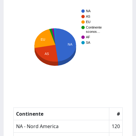
NA
AS
EU
Continente
sconos…
AF
EU
SA
NA
AS
Continente
#
NA - Nord America
120