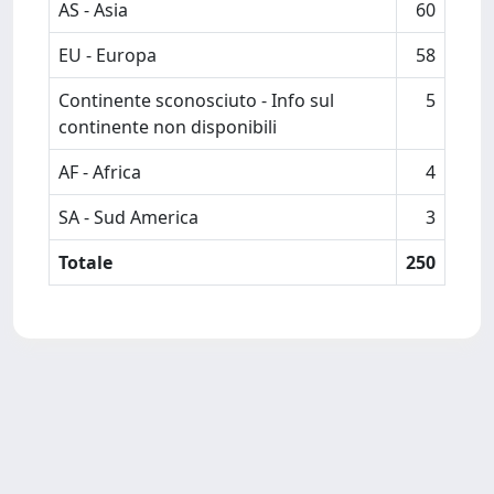
AS - Asia
60
EU - Europa
58
Continente sconosciuto - Info sul
5
continente non disponibili
AF - Africa
4
SA - Sud America
3
Totale
250
Powered by
IRIS
-
about IRIS
-
Utilizzo dei cookie
-
Privacy
Copyright © 2026