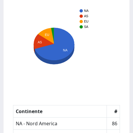
NA
AS
EU
SA
EU
AS
NA
Continente
#
NA - Nord America
86