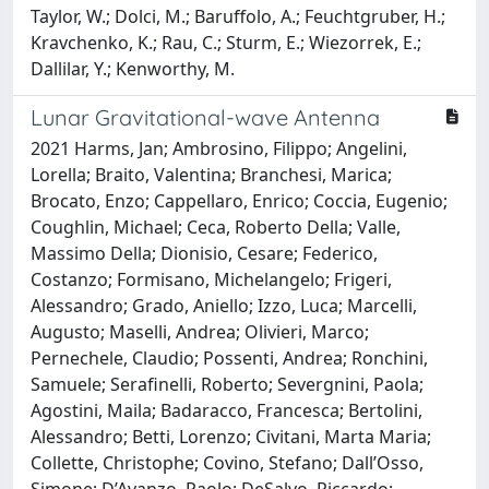
Taylor, W.; Dolci, M.; Baruffolo, A.; Feuchtgruber, H.;
Kravchenko, K.; Rau, C.; Sturm, E.; Wiezorrek, E.;
Dallilar, Y.; Kenworthy, M.
Lunar Gravitational-wave Antenna
2021 Harms, Jan; Ambrosino, Filippo; Angelini,
Lorella; Braito, Valentina; Branchesi, Marica;
Brocato, Enzo; Cappellaro, Enrico; Coccia, Eugenio;
Coughlin, Michael; Ceca, Roberto Della; Valle,
Massimo Della; Dionisio, Cesare; Federico,
Costanzo; Formisano, Michelangelo; Frigeri,
Alessandro; Grado, Aniello; Izzo, Luca; Marcelli,
Augusto; Maselli, Andrea; Olivieri, Marco;
Pernechele, Claudio; Possenti, Andrea; Ronchini,
Samuele; Serafinelli, Roberto; Severgnini, Paola;
Agostini, Maila; Badaracco, Francesca; Bertolini,
Alessandro; Betti, Lorenzo; Civitani, Marta Maria;
Collette, Christophe; Covino, Stefano; Dall’Osso,
Simone; D’Avanzo, Paolo; DeSalvo, Riccardo;