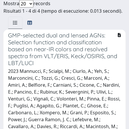
Mostra
records
Risultati 1 - 4 di 4 (tempo di esecuzione: 0.013 secondi).
GMP-selected dual and lensed AGNs:
Selection function and classification
based on near-IR colors and resolved
spectra from VLT/ERIS, Keck/OSIRIS, and
LBT/LUCI
2023 Mannucci, F.; Scialpi, M.; Ciurlo, A.; Yeh, S.;
Marconcini, C.; Tozzi, G.; Cresci, G.; Marconi, A.;
Amiri, A.; Belfiore, F.; Carniani, S.; Cicone, C.; Nardini,
E.; Pancino, E.; Rubinur, K.; Severgnini, P.; Ulivi, L.;
Venturi, G.; Vignali, C.; Volonteri, M.; Pinna, E.; Rossi,
F.; Puglisi, A.; Agapito, G.; Plantet, C.; Ghose, E.;
Carbonaro, L.; Xompero, M.; Grani, P.; Esposito, S.;
Power, J.; Guerra Ramon, J. C.; Lefebvre, M.;
Cavallaro, A.; Davies, R.; Riccardi, A.; Macintosh, M.;