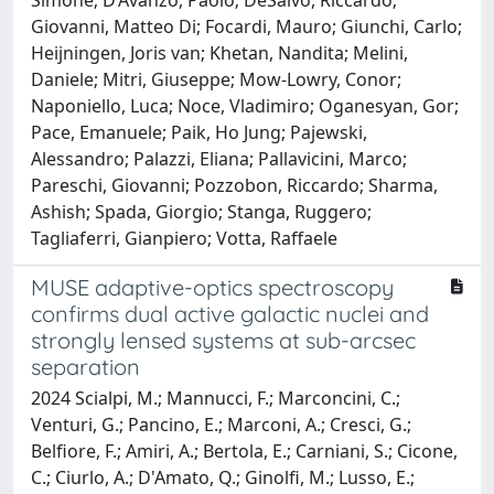
Giovanni, Matteo Di; Focardi, Mauro; Giunchi, Carlo;
Heijningen, Joris van; Khetan, Nandita; Melini,
Daniele; Mitri, Giuseppe; Mow-Lowry, Conor;
Naponiello, Luca; Noce, Vladimiro; Oganesyan, Gor;
Pace, Emanuele; Paik, Ho Jung; Pajewski,
Alessandro; Palazzi, Eliana; Pallavicini, Marco;
Pareschi, Giovanni; Pozzobon, Riccardo; Sharma,
Ashish; Spada, Giorgio; Stanga, Ruggero;
Tagliaferri, Gianpiero; Votta, Raffaele
MUSE adaptive-optics spectroscopy
confirms dual active galactic nuclei and
strongly lensed systems at sub-arcsec
separation
2024 Scialpi, M.; Mannucci, F.; Marconcini, C.;
Venturi, G.; Pancino, E.; Marconi, A.; Cresci, G.;
Belfiore, F.; Amiri, A.; Bertola, E.; Carniani, S.; Cicone,
C.; Ciurlo, A.; D'Amato, Q.; Ginolfi, M.; Lusso, E.;