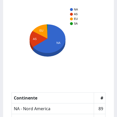
NA
AS
EU
SA
EU
AS
NA
Continente
#
NA - Nord America
89