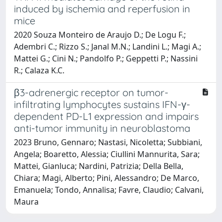
induced by ischemia and reperfusion in
mice
2020 Souza Monteiro de Araujo D.; De Logu F.;
Adembri C.; Rizzo S.; Janal M.N.; Landini L.; Magi A.;
Mattei G.; Cini N.; Pandolfo P.; Geppetti P.; Nassini
R.; Calaza K.C.
β3-adrenergic receptor on tumor-
infiltrating lymphocytes sustains IFN-γ-
dependent PD-L1 expression and impairs
anti-tumor immunity in neuroblastoma
2023 Bruno, Gennaro; Nastasi, Nicoletta; Subbiani,
Angela; Boaretto, Alessia; Ciullini Mannurita, Sara;
Mattei, Gianluca; Nardini, Patrizia; Della Bella,
Chiara; Magi, Alberto; Pini, Alessandro; De Marco,
Emanuela; Tondo, Annalisa; Favre, Claudio; Calvani,
Maura