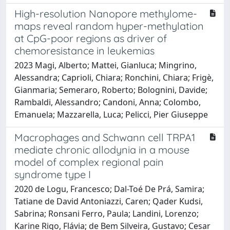
High-resolution Nanopore methylome-
maps reveal random hyper-methylation
at CpG-poor regions as driver of
chemoresistance in leukemias
2023 Magi, Alberto; Mattei, Gianluca; Mingrino,
Alessandra; Caprioli, Chiara; Ronchini, Chiara; Frigè,
Gianmaria; Semeraro, Roberto; Bolognini, Davide;
Rambaldi, Alessandro; Candoni, Anna; Colombo,
Emanuela; Mazzarella, Luca; Pelicci, Pier Giuseppe
Macrophages and Schwann cell TRPA1
mediate chronic allodynia in a mouse
model of complex regional pain
syndrome type I
2020 de Logu, Francesco; Dal-Toé De Prá, Samira;
Tatiane de David Antoniazzi, Caren; Qader Kudsi,
Sabrina; Ronsani Ferro, Paula; Landini, Lorenzo;
Karine Rigo, Flávia; de Bem Silveira, Gustavo; Cesar