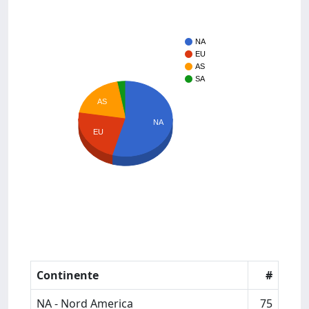
NA
EU
AS
SA
AS
NA
EU
Continente
#
NA - Nord America
75