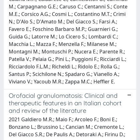
M.; Carpagnano G.E.; Caruso C.; Centanni S.; Conte
M.E.; Corsico A.G.; Cosmi L.; Costantino M.T.; Crimi
N.; D'Alo S.; D'Amato M.; Del Giacco S.; Farsi A.;
Favero E.; Foschino Barbaro M.P.; Guarnieri G.;
Guida G.; Latorre M.; Lo Cicero S.; Lombardi C.;
Macchia L.; Mazza F.; Menzella F.; Milanese M.;
Montagni M.; Montuschi P.; Nucera E.; Parente R.;
Patella V.; Pelaia G.; Pini L.; Puggioni F.; Ricciardi L.;
Ricciardolo F.L.M.; Richeldi L.; Ridolo E.; Rolla G.;
Santus P.; Scichilone N.; Spadaro G.; Vianello A.;
Viviano V.; Yacoub M.R.; Zappa M.C.; Heffler E.
Orofacial granulomatosis: Clinical and
therapeutic features in an Italian cohort
and review of the literature
2021 Galdiero M.R.; Maio F.; Arcoleo F.; Boni E.;
Bonzano L.; Brussino L.; Cancian M.; Cremonte L.;
Del Giacco S.R.; De Paulis A.; Detoraki A.; Firinu D.;