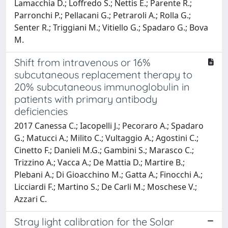
Lamacchia D.; Loffredo S.; Nettis E.; Parente R.;
Parronchi P.; Pellacani G.; Petraroli A.; Rolla G.;
Senter R.; Triggiani M.; Vitiello G.; Spadaro G.; Bova
M.
Shift from intravenous or 16%
subcutaneous replacement therapy to
20% subcutaneous immunoglobulin in
patients with primary antibody
deficiencies
2017 Canessa C.; Iacopelli J.; Pecoraro A.; Spadaro
G.; Matucci A.; Milito C.; Vultaggio A.; Agostini C.;
Cinetto F.; Danieli M.G.; Gambini S.; Marasco C.;
Trizzino A.; Vacca A.; De Mattia D.; Martire B.;
Plebani A.; Di Gioacchino M.; Gatta A.; Finocchi A.;
Licciardi F.; Martino S.; De Carli M.; Moschese V.;
Azzari C.
Stray light calibration for the Solar