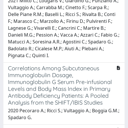
2021 Milito C.; Lougaris V.; Giardino G.; Punziano A.;
Vultaggio A.; Carrabba M.; Cinetto F.; Scarpa R.;
Delle Piane R.M.; Baselli L.; Ricci S.; Rivalta B.; Conti
F.; Marasco C.; Marzollo A.; Firinu D.; Pulvirenti F.;
Lagnese G.; Vivarelli E.; Cancrini C.; Martire B.;
Danieli M.G.; Pession A.; Vacca A.; Azzari C.; Fabio G.;
Matucci A.; Soresina A.R.; Agostini C.; Spadaro G.;
Badolato R.; Cicalese M.P.; Aiuti A.; Plebani A.;
Pignata C.; Quinti I.
Correlations Among Subcutaneous
Immunoglobulin Dosage,
Immunoglobulin G Serum Pre-infusional
Levels and Body Mass Index in Primary
Antibody Deficiency Patients: A Pooled
Analysis from the SHIFT/IBIS Studies
2020 Pecoraro A.; Ricci S.; Vultaggio A.; Boggia G.M.;
Spadaro G.