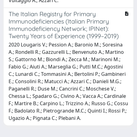
Vultaggio A.; Azzari C.
The Italian Registry for Primary
Immunodeficiencies (Italian Primary
Immunodeficiency Network; IPINet):
Twenty Years of Experience (1999–2019)
2020 Lougaris V.; Pession A.; Baronio M.; Soresina
A.; Rondelli R.; Gazzurelli L.; Benvenuto A.; Martino
S.; Gattorno M.; Biondi A.; Zecca M.; Marinoni M.;
Fabio G.; Aiuti A.; Marseglia G.; Putti M.C.; Agostini
C.; Lunardi C.; Tommasini A.; Bertolini P.; Gambineri
E.; Consolini R.; Matucci A.; Azzari C.; Danieli M.G.;
Paganelli R.; Duse M.; Cancrini C.; Moschese V.;
Chessa L.; Spadaro G.; Civino A.; Vacca A.; Cardinale
F.; Martire B.; Carpino L.; Trizzino A.; Russo G.; Cossu
F.; Badolato R.; Pietrogrande M.C.; Quinti I.; Rossi P.;
Ugazio A.; Pignata C.; Plebani A.