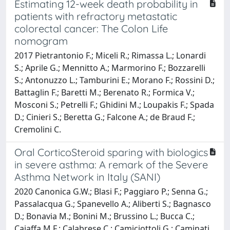
Estimating 12-week death probability in
patients with refractory metastatic
colorectal cancer: The Colon Life
nomogram
2017 Pietrantonio F.; Miceli R.; Rimassa L.; Lonardi
S.; Aprile G.; Mennitto A.; Marmorino F.; Bozzarelli
S.; Antonuzzo L.; Tamburini E.; Morano F.; Rossini D.;
Battaglin F.; Baretti M.; Berenato R.; Formica V.;
Mosconi S.; Petrelli F.; Ghidini M.; Loupakis F.; Spada
D.; Cinieri S.; Beretta G.; Falcone A.; de Braud F.;
Cremolini C.
Oral CorticoSteroid sparing with biologics
in severe asthma: A remark of the Severe
Asthma Network in Italy (SANI)
2020 Canonica G.W.; Blasi F.; Paggiaro P.; Senna G.;
Passalacqua G.; Spanevello A.; Aliberti S.; Bagnasco
D.; Bonavia M.; Bonini M.; Brussino L.; Bucca C.;
Caiaffa M.F.; Calabrese C.; Camiciottoli G.; Caminati