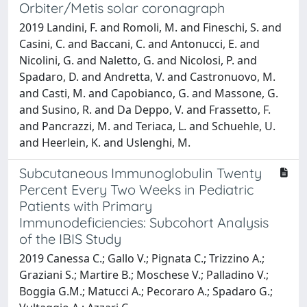
Orbiter/Metis solar coronagraph
2019 Landini, F. and Romoli, M. and Fineschi, S. and
Casini, C. and Baccani, C. and Antonucci, E. and
Nicolini, G. and Naletto, G. and Nicolosi, P. and
Spadaro, D. and Andretta, V. and Castronuovo, M.
and Casti, M. and Capobianco, G. and Massone, G.
and Susino, R. and Da Deppo, V. and Frassetto, F.
and Pancrazzi, M. and Teriaca, L. and Schuehle, U.
and Heerlein, K. and Uslenghi, M.
Subcutaneous Immunoglobulin Twenty
Percent Every Two Weeks in Pediatric
Patients with Primary
Immunodeficiencies: Subcohort Analysis
of the IBIS Study
2019 Canessa C.; Gallo V.; Pignata C.; Trizzino A.;
Graziani S.; Martire B.; Moschese V.; Palladino V.;
Boggia G.M.; Matucci A.; Pecoraro A.; Spadaro G.;