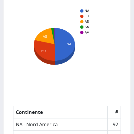
NA
EU
AS
SA
AF
AS
NA
EU
Continente
#
NA - Nord America
92