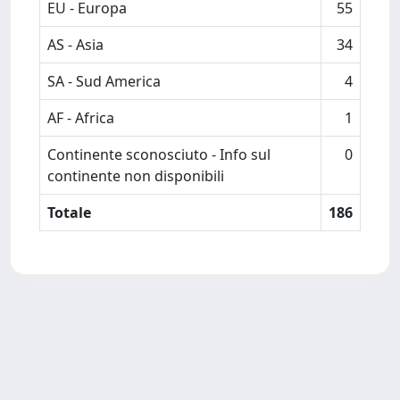
EU - Europa
55
AS - Asia
34
SA - Sud America
4
AF - Africa
1
Continente sconosciuto - Info sul
0
continente non disponibili
Totale
186
Powered by
IRIS
-
about IRIS
-
Utilizzo dei cookie
-
Privacy
Copyright © 2026