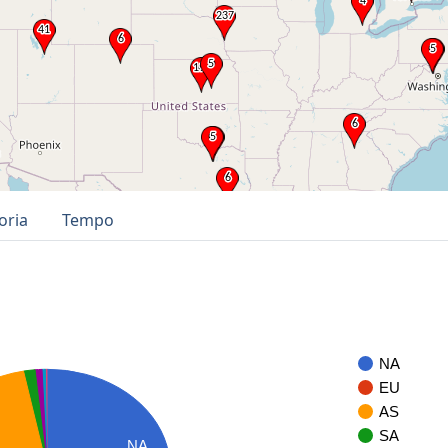
oria
Tempo
NA
EU
AS
SA
NA