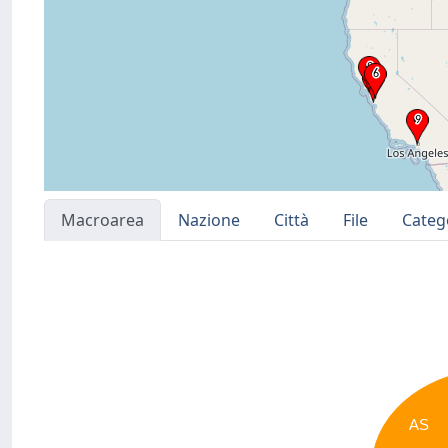
Macroarea
Nazione
Città
File
Categ
AS