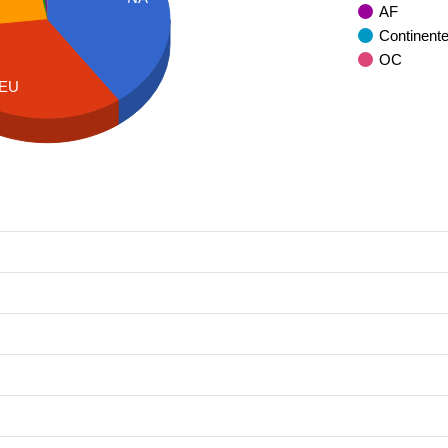
AF
Continent
OC
EU