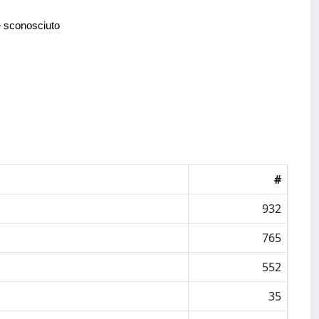
e sconosciuto
#
932
765
552
35