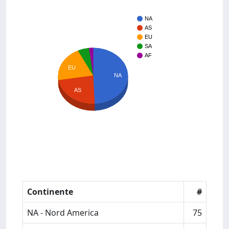
NA
AS
EU
SA
AF
EU
NA
AS
Continente
#
NA - Nord America
75