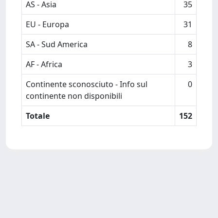
AS - Asia
35
EU - Europa
31
SA - Sud America
8
AF - Africa
3
Continente sconosciuto - Info sul
0
continente non disponibili
Totale
152
Powered by
IRIS
-
about IRIS
-
Utilizzo dei cookie
-
Privacy
Copyright © 2026