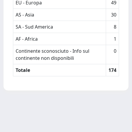
EU - Europa
49
AS - Asia
30
SA - Sud America
8
AF - Africa
1
Continente sconosciuto - Info sul
0
continente non disponibili
Totale
174
Powered by
IRIS
-
about IRIS
-
Utilizzo dei cookie
-
Privacy
Copyright © 2026