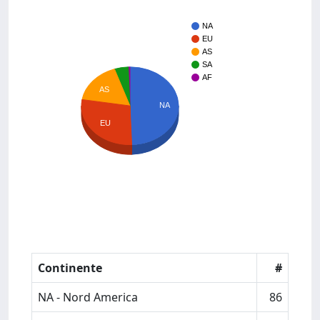
NA
EU
AS
SA
AF
AS
NA
EU
Continente
#
NA - Nord America
86