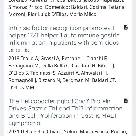
Simona; Prisco, Domenico; Baldari, Cosima Tatiana;
Meroni, Pier Luigi; D'Elios, Mario Milco
Intrinsic factor recognition promotes T
helper 17/T helper 1 autoimmune gastric
inflammation in patients with pernicious
anemia.
2019 Troilo A, Grassi A, Petrone L, Cianchi F,
Benagiano M, Della Bella C, Capitani N, Bitetti J,
D'Elios S, Tapinassi S, Azzurri A, Alnwaisri H,
Romagnoli J, Bizzaro N, Bergman M, Baldari CT,
D'Elios MM
The Helicobacter pylori CagY Protein
Drives Gastric Th1 and Th17 Inflammation
and B Cell Proliferation in Gastric MALT
Lymphoma
2021 Della Bella, Chiara; Soluri, Maria Felicia; Puccio,