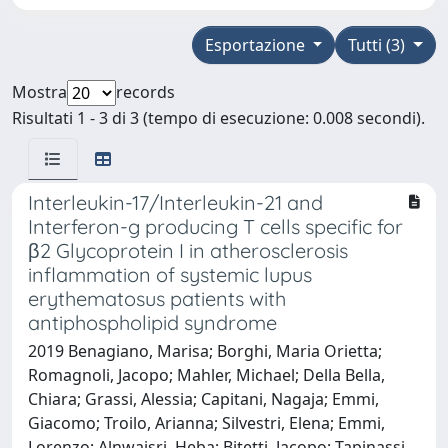
Esportazione
Tutti (3)
Mostra
records
Risultati 1 - 3 di 3 (tempo di esecuzione: 0.008 secondi).
Interleukin-17/Interleukin-21 and
Interferon-g producing T cells specific for
β2 Glycoprotein I in atherosclerosis
inflammation of systemic lupus
erythematosus patients with
antiphospholipid syndrome
2019 Benagiano, Marisa; Borghi, Maria Orietta;
Romagnoli, Jacopo; Mahler, Michael; Della Bella,
Chiara; Grassi, Alessia; Capitani, Nagaja; Emmi,
Giacomo; Troilo, Arianna; Silvestri, Elena; Emmi,
Lorenzo; Alnwaisri, Heba; Bitetti, Jacopo; Tapinassi,