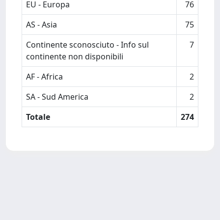
EU - Europa
76
AS - Asia
75
Continente sconosciuto - Info sul
7
continente non disponibili
AF - Africa
2
SA - Sud America
2
Totale
274
Powered by
IRIS
-
about IRIS
-
Utilizzo dei cookie
-
Privacy
Copyright © 2026