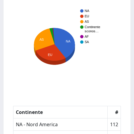
NA
EU
AS
Continente
sconos…
AF
AS
NA
SA
EU
Continente
#
NA - Nord America
112