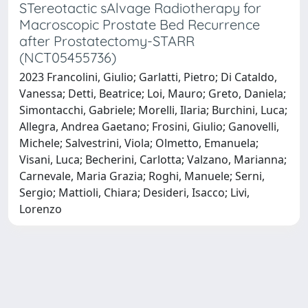
STereotactic sAlvage Radiotherapy for
Macroscopic Prostate Bed Recurrence
after Prostatectomy-STARR
(NCT05455736)
2023 Francolini, Giulio; Garlatti, Pietro; Di Cataldo,
Vanessa; Detti, Beatrice; Loi, Mauro; Greto, Daniela;
Simontacchi, Gabriele; Morelli, Ilaria; Burchini, Luca;
Allegra, Andrea Gaetano; Frosini, Giulio; Ganovelli,
Michele; Salvestrini, Viola; Olmetto, Emanuela;
Visani, Luca; Becherini, Carlotta; Valzano, Marianna;
Carnevale, Maria Grazia; Roghi, Manuele; Serni,
Sergio; Mattioli, Chiara; Desideri, Isacco; Livi,
Lorenzo
Powered by
IRIS
-
about IRIS
-