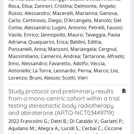
Roca, Elisa; Zannori, Cristina; Delmonte, Angelo;
Russo, Alessandro; Macerelli, Marianna; Genova,
Carlo; Cortinovis, Diego; D'Arcangelo, Manolo; Del
Conte, Alessandro; Lugini, Antonio; Petrelli, Fausto;
Vasile, Enrico; Iannopollo, Mauro; Taveggia, Paola
Adriana; Quaquarini, Erica; Baldini, Editta;
Ponzanelli, Anna; Manzoni, Mariangela; Cergnul,
Massimiliano; Camerini, Andrea; Tartarone, Alfredo;
Inno, Alessandro; Favaretto, Adolfo; Veccia,
Antonello; La Torre, Leonardo; Perna, Marco; Livi,
Lorenzo; Bruni, Alessio; Scotti, Vieri
Study protocol and preliminary results
from a mono-centric cohort within a trial
testing stereotactic body radiotherapy
and abiraterone (ARTO-NCT03449719)
2022 Francolini G.; Detti B.; Di Cataldo V.; Garlatti P.;
Aquilano M.; Allegra A.; Lucidi S.; Cerbai C.; Ciccone