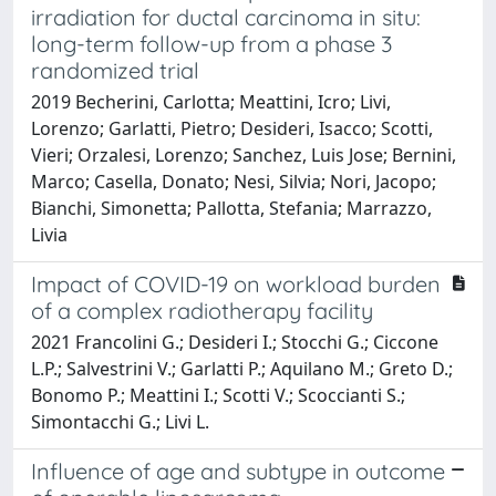
irradiation for ductal carcinoma in situ:
long-term follow-up from a phase 3
randomized trial
2019 Becherini, Carlotta; Meattini, Icro; Livi,
Lorenzo; Garlatti, Pietro; Desideri, Isacco; Scotti,
Vieri; Orzalesi, Lorenzo; Sanchez, Luis Jose; Bernini,
Marco; Casella, Donato; Nesi, Silvia; Nori, Jacopo;
Bianchi, Simonetta; Pallotta, Stefania; Marrazzo,
Livia
Impact of COVID-19 on workload burden
of a complex radiotherapy facility
2021 Francolini G.; Desideri I.; Stocchi G.; Ciccone
L.P.; Salvestrini V.; Garlatti P.; Aquilano M.; Greto D.;
Bonomo P.; Meattini I.; Scotti V.; Scoccianti S.;
Simontacchi G.; Livi L.
Influence of age and subtype in outcome