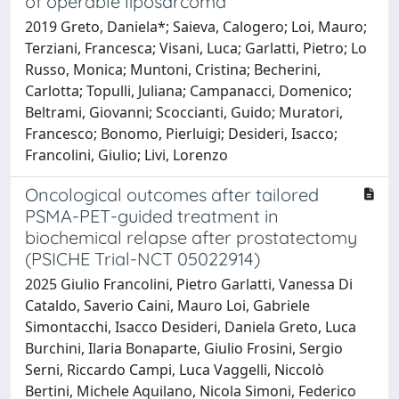
of operable liposarcoma
2019 Greto, Daniela*; Saieva, Calogero; Loi, Mauro;
Terziani, Francesca; Visani, Luca; Garlatti, Pietro; Lo
Russo, Monica; Muntoni, Cristina; Becherini,
Carlotta; Topulli, Juliana; Campanacci, Domenico;
Beltrami, Giovanni; Scoccianti, Guido; Muratori,
Francesco; Bonomo, Pierluigi; Desideri, Isacco;
Francolini, Giulio; Livi, Lorenzo
Oncological outcomes after tailored
PSMA-PET-guided treatment in
biochemical relapse after prostatectomy
(PSICHE Trial-NCT 05022914)
2025 Giulio Francolini, Pietro Garlatti, Vanessa Di
Cataldo, Saverio Caini, Mauro Loi, Gabriele
Simontacchi, Isacco Desideri, Daniela Greto, Luca
Burchini, Ilaria Bonaparte, Giulio Frosini, Sergio
Serni, Riccardo Campi, Luca Vaggelli, Niccolò
Bertini, Michele Aquilano, Nicola Simoni, Federico