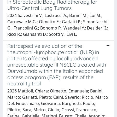
in Stereotactic Body Radiotherapy for
Ultra-Central Lung Tumors
2024 Salvestrini V.; Lastrucci A.; Banini M.; Loi M.;
Carnevale M.G.; Olmetto E.; Garlatti P.; Simontacchi
G.; Francolini G.; Bonomo P.; Wandael Y.; Desideri I.;
Ricci R.; Giansanti D.; Scotti V.; Livi L.
Retrospective evaluation of the
"neutrophil-lymphocyte ratio" (NLR) in
patients affected by locally advanced
unresectable stage III NSCLC treated with
Durvalumab within the Italian expanded
access program (EAP): results of the
neutrality trial
2026 Mattioli, Chiara; Olmetto, Emanuela; Banini,
Marco; Garlatti, Pietro; Caini, Saverio; Riccio, Marco
Del; Finocchiaro, Giovanna; Borghetti, Paolo;
Pilotto, Sara; Metro, Giulio; Grossi, Francesco;
Farina, Gabriella; Meriggi, Fausto; Chella, Antonio;