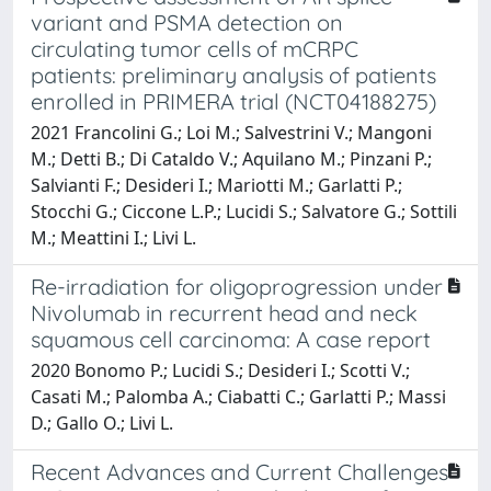
variant and PSMA detection on
circulating tumor cells of mCRPC
patients: preliminary analysis of patients
enrolled in PRIMERA trial (NCT04188275)
2021 Francolini G.; Loi M.; Salvestrini V.; Mangoni
M.; Detti B.; Di Cataldo V.; Aquilano M.; Pinzani P.;
Salvianti F.; Desideri I.; Mariotti M.; Garlatti P.;
Stocchi G.; Ciccone L.P.; Lucidi S.; Salvatore G.; Sottili
M.; Meattini I.; Livi L.
Re-irradiation for oligoprogression under
Nivolumab in recurrent head and neck
squamous cell carcinoma: A case report
2020 Bonomo P.; Lucidi S.; Desideri I.; Scotti V.;
Casati M.; Palomba A.; Ciabatti C.; Garlatti P.; Massi
D.; Gallo O.; Livi L.
Recent Advances and Current Challenges