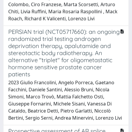
Colombo, Ciro Franzese, Marta Scorsetti, Arturo
Chiti, Livia Ruffini, Maria Rosaria Raspollini , Mack
Roach, Richard K Valicenti, Lorenzo Livi
PERSIAN trial (NCT05717660): an ongoing
randomized trial testing androgen
deprivation therapy, apalutamide and
stereotactic body radiotherapy. An
alternative "triplet" for oligometastatic
hormone sensitive prostate cancer
patients
2023 Giulio Francolini, Angelo Porreca, Gaetano
Facchini, Daniele Santini, Alessio Bruni, Nicola
Simoni, Marco Trovò, Mattia Falchetto Osti,
Giuseppe Fornarini, Michele Sisani, Vanessa Di
Cataldo, Beatrice Detti, Pietro Garlatti, Niccolò
Bertini, Sergio Serni, Andrea Minervini, Lorenzo Livi
Prospective assessment of AR splice