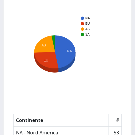
NA
EU
AS
SA
AS
NA
EU
Continente
#
NA - Nord America
53