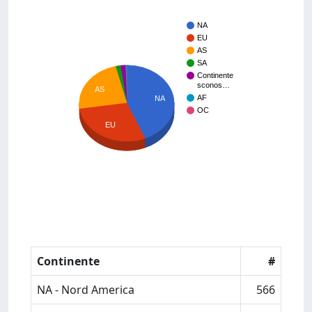
NA
EU
AS
SA
Continente
sconos…
AS
AF
NA
OC
EU
Continente
#
NA - Nord America
566